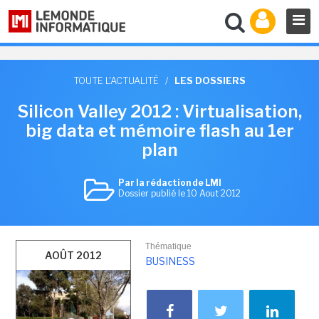
TOUTE L'ACTUALITÉ
/
LES DOSSIERS
Silicon Valley 2012 : Virtualisation,
big data et mémoire flash au 1er
plan
Par la rédaction de LMI
Dossier publié le 10 Aout 2012
Thématique
AOÛT 2012
BUSINESS