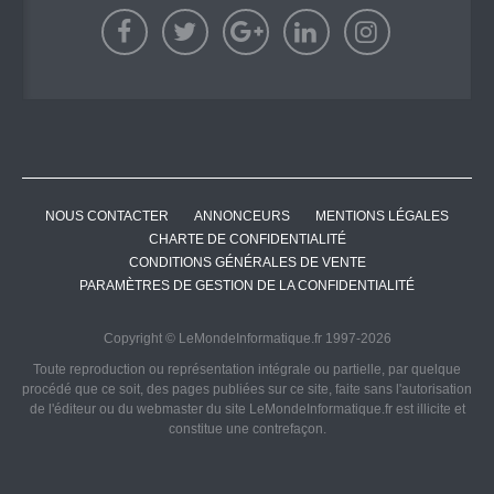
NOUS CONTACTER
ANNONCEURS
MENTIONS LÉGALES
CHARTE DE CONFIDENTIALITÉ
CONDITIONS GÉNÉRALES DE VENTE
PARAMÈTRES DE GESTION DE LA CONFIDENTIALITÉ
Copyright © LeMondeInformatique.fr 1997-2026
Toute reproduction ou représentation intégrale ou partielle, par quelque
procédé que ce soit, des pages publiées sur ce site, faite sans l'autorisation
de l'éditeur ou du webmaster du site LeMondeInformatique.fr est illicite et
constitue une contrefaçon.