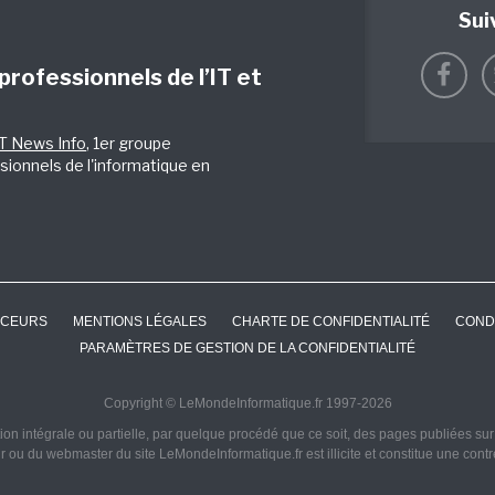
Sui
 professionnels de l’IT et
IT News Info
, 1er groupe
sionnels de l'informatique en
CEURS
MENTIONS LÉGALES
CHARTE DE CONFIDENTIALITÉ
COND
PARAMÈTRES DE GESTION DE LA CONFIDENTIALITÉ
Copyright © LeMondeInformatique.fr 1997-2026
on intégrale ou partielle, par quelque procédé que ce soit, des pages publiées sur ce
ur ou du webmaster du site LeMondeInformatique.fr est illicite et constitue une cont