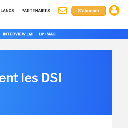
S'abonner
BLANCS
PARTENAIRES
INTERVIEW LMI
LMI MAG
nt les DSI