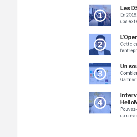
Les D
1
En 2018,
ups exte
L'Open
2
Cette ca
l’entrepr
Un sou
3
Combien
Gartner 
Interv
4
Hello
Pouvez-
up créée