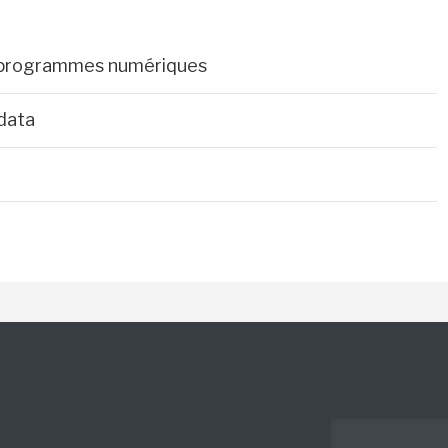
les programmes numériques
 data