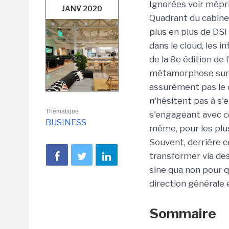
Ignorées voir mépri
JANV 2020
Quadrant du cabinet
plus en plus de DSI
dans le cloud, les in
de la 8e édition de 
métamorphose sur l'
assurément pas le c
n'hésitent pas à s
Thématique
s'engageant avec c
BUSINESS
même, pour les plus
Souvent, derrière c
transformer via de
sine qua non pour qu
direction générale 
Sommaire