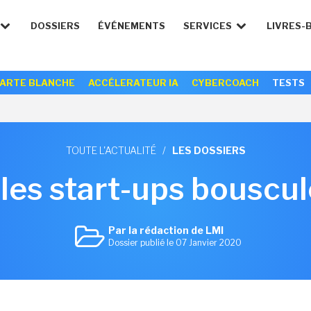
DOSSIERS
ÉVÉNEMENTS
SERVICES
LIVRES-
ARTE BLANCHE
ACCÉLERATEUR IA
CYBERCOACH
TESTS
TOUTE L'ACTUALITÉ
/
LES DOSSIERS
es start-ups bouscule
Par la rédaction de LMI
Dossier publié le 07 Janvier 2020