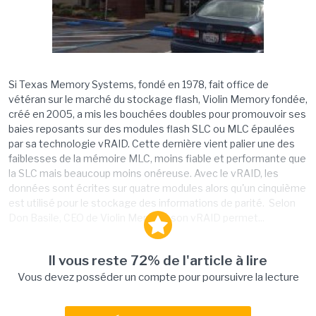
Si Texas Memory Systems, fondé en 1978, fait office de
vétéran sur le marché du stockage flash, Violin Memory fondée,
créé en 2005, a mis les bouchées doubles pour promouvoir ses
baies reposants sur des modules flash SLC ou MLC épaulées
par sa technologie vRAID. Cette dernière vient palier une des
faiblesses de la mémoire MLC, moins fiable et performante que
la SLC mais beaucoup moins onéreuse. Avec le vRAID, les
données sont écrites sur quatre modules alors qu'un cinquième
est utilisé pour le stockage des informations de parité. Selon
Don Basile, CEO de Violin Memory, son vRAID permet...
Il vous reste 72% de l'article à lire
Vous devez posséder un compte pour poursuivre la lecture