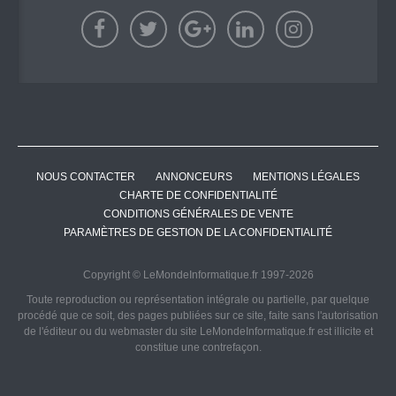
NOUS CONTACTER
ANNONCEURS
MENTIONS LÉGALES
CHARTE DE CONFIDENTIALITÉ
CONDITIONS GÉNÉRALES DE VENTE
PARAMÈTRES DE GESTION DE LA CONFIDENTIALITÉ
Copyright © LeMondeInformatique.fr 1997-2026
Toute reproduction ou représentation intégrale ou partielle, par quelque
procédé que ce soit, des pages publiées sur ce site, faite sans l'autorisation
de l'éditeur ou du webmaster du site LeMondeInformatique.fr est illicite et
constitue une contrefaçon.