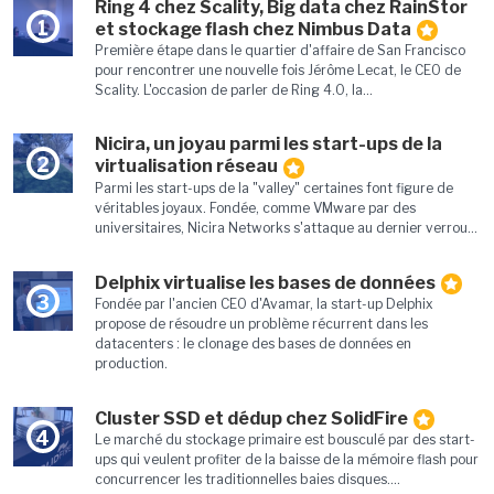
Ring 4 chez Scality, Big data chez RainStor
1
et stockage flash chez Nimbus Data
Première étape dans le quartier d'affaire de San Francisco
pour rencontrer une nouvelle fois Jérôme Lecat, le CEO de
Scality. L'occasion de parler de Ring 4.0, la...
Nicira, un joyau parmi les start-ups de la
2
virtualisation réseau
Parmi les start-ups de la "valley" certaines font figure de
véritables joyaux. Fondée, comme VMware par des
universitaires, Nicira Networks s'attaque au dernier verrou...
Delphix virtualise les bases de données
3
Fondée par l'ancien CEO d'Avamar, la start-up Delphix
propose de résoudre un problème récurrent dans les
datacenters : le clonage des bases de données en
production.
Cluster SSD et dédup chez SolidFire
4
Le marché du stockage primaire est bousculé par des start-
ups qui veulent profiter de la baisse de la mémoire flash pour
concurrencer les traditionnelles baies disques....