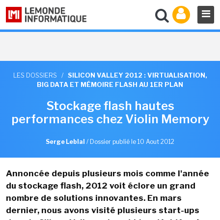
LES DOSSIERS
/
SILICON VALLEY 2012 : VIRTUALISATION,
BIG DATA ET MÉMOIRE FLASH AU 1ER PLAN
Stockage flash hautes
performances chez Violin Memory
Serge Leblal
/
Dossier publié le 10 Aout 2012
Annoncée depuis plusieurs mois comme l'année
du stockage flash, 2012 voit éclore un grand
nombre de solutions innovantes. En mars
dernier, nous avons visité plusieurs start-ups