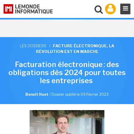
LES DOSSIERS
/
FACTURE ÉLECTRONIQUE, LA
RÉVOLUTION EST EN MARCHE
Facturation électronique : des
obligations dès 2024 pour toutes
les entreprises
Benoît Huet
/
Dossier publié le 09 Février 2023