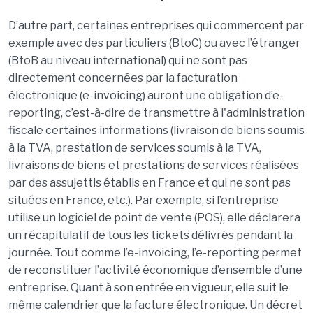
D’autre part, certaines entreprises qui commercent par
exemple avec des particuliers (
B
to
C
) ou avec l’étranger
(
B
to
B
au niveau international) qui ne sont pas
directement concernées par la facturation
é
lectronique (e-
invoicing
) auront une obligation d
’
e-
reporting
, c
’est-à-dire de transmettre à l'administration
fiscale certaines informations
(livraison de biens soumis
à la
TVA, prestation
de services soumis à la TVA,
livraisons de biens et prestations de services réalisées
par des assujettis établis en France et qui ne sont pas
situées en France, etc.). Par exemple, si l’entreprise
utilise un logiciel de point de vente (POS), elle déclarera
un récapitulatif de tous les tickets délivrés pendant la
journée. Tout comme l’
e-
invoicing
, l
’e-
reporting
permet
de reconstituer l’
activit
é économique d’ensemble d’une
entreprise. Quant à son entrée en vigueur, elle suit le
même calendrier que la facture électronique. Un décret