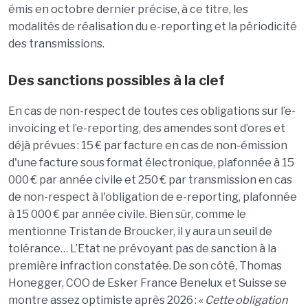
émis en octobre dernier précise, à ce titre,
les
modalité
s de r
éalisation
du e-
reporting
et la
pé
riodicit
é
des transmissions.
Des sanctions possibles à
la clef
En cas de non-respect de toutes ces obligations sur l’
e-
invoicing
et l
’e-
reporting
, des amendes sont d’ores et
déjà pré
vues
: 15 € par facture en cas de non-émission
d'une facture sous format électronique, plafonnée à 15
000 € par année civile et 250 € par transmission en cas
de non-respect à l'obligation de e-
reporting
, plafonnée
à 15 000 € par année civile. Bien sûr, comme le
mentionne Tristan de
Broucker
, il y aura un seuil de
tolérance… L’Etat ne prévoyant pas de sanction à la
première infraction constaté
e.
De son côté
, Thomas
Honegger
, COO de Esker France Benelux et Suisse se
montre assez optimiste après 2026 : «
Cette obligation