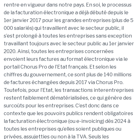
rentre en vigueur dans notre pays. En soi, le processus
de la facturation électronique a déjà dé
but
é depuis le
1
er
janvier 2017 pour les grandes entreprises (plus de 5
000 salariés) qui travaillent avec le secteur public, il
s’est prolongé à toutes les entreprises sans exception
travaillant toujours avec le secteur public au 1
er
janvier
2020. Ainsi, toutes les entreprises concernées
envoient leurs factures au format électronique via le
portail Chorus Pro
de l’Etat français
. Et selon les
chiffres du gouvernement, ce sont plus de 140 millions
de factures échangées depuis 2017 via Chorus Pro.
Toutefois, pour l’Etat, les transactions interentreprises
restent faiblement dé
mat
érialisées, ce qui génère des
surcoûts pour les entreprises. C’est donc dans ce
contexte que les pouvoirs publics rendent obligatoires
la facturation électronique (ou e-
invoicing
) dè
s 2024
à
toutes les entreprises
qu
’elles soient publiques ou
privées,
assujetties
ou non à la TVA. Seuls les