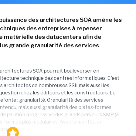
puissance des architectures SOA amène les
echniques des entreprises à repenser
re matérielle des datacenters afin de
 plus grande granularité des services
architectures SOA pourrait bouleverser en
itecture technique des centres informatiques. C'est
s architectes de nombreuses SSII mais aussi les
 question chez les éditeurs et les constructeurs. Le
efonte : granularité. Granularité des services
 entendu, mais aussi granularité des plates-formes
 disparition progressive des grands serveurs SMP (à
es-formes plus modulaires. Avec la montée en
avec...