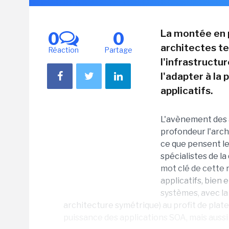
La montée en 
0
0
architectes t
Réaction
Partage
l'infrastructu
l'adapter à la
applicatifs.
L'avènement des 
profondeur l'arch
ce que pensent le
spécialistes de la
mot clé de cette r
applicatifs, bien
systèmes, avec la
architecture symétrique) au profit de plat
puissance des applications SOA, mais aussi 