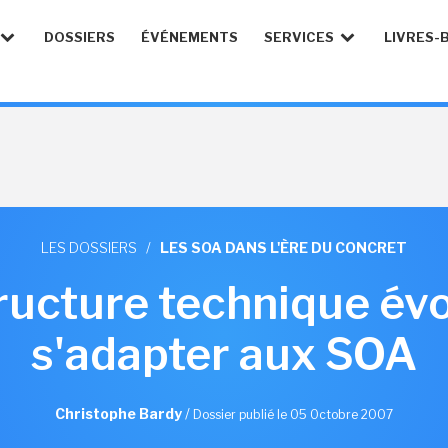
DOSSIERS
ÉVÉNEMENTS
SERVICES
LIVRES-
LES DOSSIERS
/
LES SOA DANS L'ÈRE DU CONCRET
tructure technique év
s'adapter aux SOA
Christophe Bardy
/
Dossier publié le 05 Octobre 2007