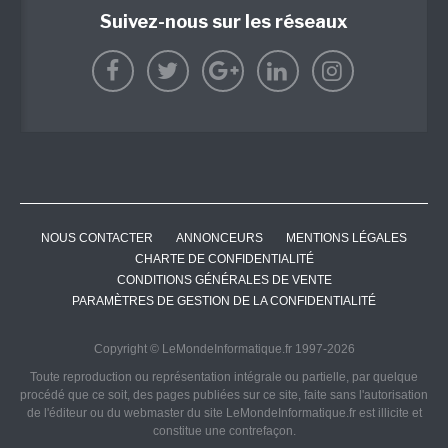
Suivez-nous sur les réseaux
NOUS CONTACTER
ANNONCEURS
MENTIONS LÉGALES
CHARTE DE CONFIDENTIALITÉ
CONDITIONS GÉNÉRALES DE VENTE
PARAMÈTRES DE GESTION DE LA CONFIDENTIALITÉ
Copyright © LeMondeInformatique.fr 1997-2026
Toute reproduction ou représentation intégrale ou partielle, par quelque
procédé que ce soit, des pages publiées sur ce site, faite sans l'autorisation
de l'éditeur ou du webmaster du site LeMondeInformatique.fr est illicite et
constitue une contrefaçon.