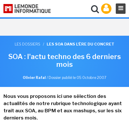
LES DOSSIERS
/
LES SOA DANS L'ÈRE DU CONCRET
SOA : l'actu techno des 6 derniers
mois
Olivier Rafal
/
Dossier publié le 05 Octobre 2007
Nous vous proposons ici une sélection des
actualités de notre rubrique technologique ayant
trait aux SOA, au BPM et aux mashups, sur les six
derniers mois.