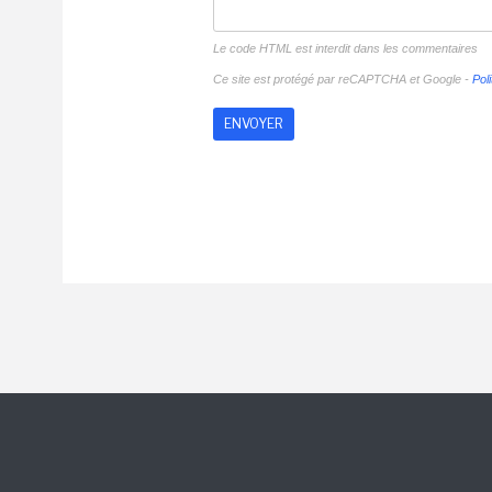
Le code HTML est interdit dans les commentaires
Ce site est protégé par reCAPTCHA et Google -
Poli