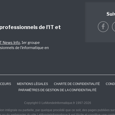
Sui
 professionnels de l’IT et
IT News Info
, 1er groupe
sionnels de l'informatique en
CEURS
MENTIONS LÉGALES
CHARTE DE CONFIDENTIALITÉ
COND
PARAMÈTRES DE GESTION DE LA CONFIDENTIALITÉ
Copyright © LeMondeInformatique.fr 1997-2026
on intégrale ou partielle, par quelque procédé que ce soit, des pages publiées sur ce
ur ou du webmaster du site LeMondeInformatique.fr est illicite et constitue une cont