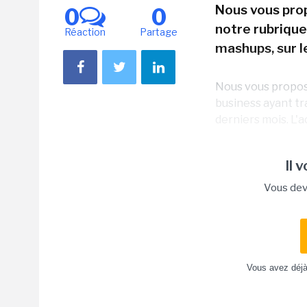
Nous vous prop
0
0
notre rubrique
Réaction
Partage
mashups, sur l
Nous vous proposo
business ayant tr
derniers mois. L'
Il 
Vous dev
Vous avez déj