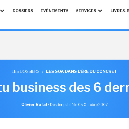
DOSSIERS
ÉVÉNEMENTS
SERVICES
LIVRES-
LES DOSSIERS
/
LES SOA DANS L'ÈRE DU CONCRET
ctu business des 6 der
Olivier Rafal
/
Dossier publié le 05 Octobre 2007