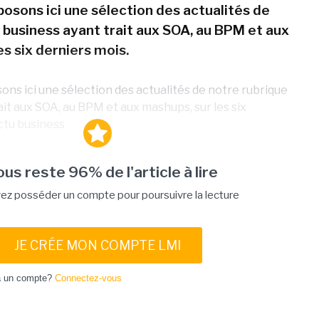
osons ici une sélection des actualités de
 business ayant trait aux SOA, au BPM et aux
es six derniers mois.
ns ici une sélection des actualités de notre rubrique
ait aux SOA, au BPM et aux mashups, sur les six
actu business
vous reste 96% de l'article à lire
ez posséder un compte pour poursuivre la lecture
JE CRÉE MON COMPTE LMI
à un compte?
Connectez-vous