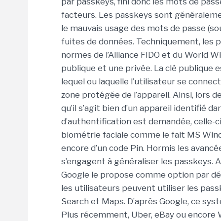
par
passkeys
, fini donc les mots de pas
facteurs. Les
passkeys
sont généralement 
le mauvais usage des mots de passe (souv
fuites de données. Techniquement, les
p
normes de l’Alliance FIDO et du World 
publique et une privée. La clé publique e
lequel ou laquelle l’utilisateur se connec
zone protégée de l’appareil. Ainsi, lors de
qu’il s’agit bien d’un appareil identifié d
d’authentification est demandée, celle-ci 
biométrie faciale comme le fait MS Win
encore d’un code Pin. Hormis les avancé
s’engagent à généraliser les
passkeys
. 
Google le propose comme option par déf
les utilisateurs peuvent utiliser les
pass
Search
et
Maps
. D’après Google, ce sys
Plus récemment, Uber, eBay ou encore 