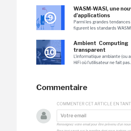
WASM-WASI, une nouve
d'applications
9
Parmi les grandes tendances
figurent les standards WAS
Ambient Computing 
transparent
10
L’informatique ambiante (ou 
HiFi où l’utilisateur ne fait pas..
Commentaire
COMMENTER CET ARTICLE EN TANT
Renseignez votre email pour être prévenu d'un no
Pour tout savoir sur la manière dont nous traitons 