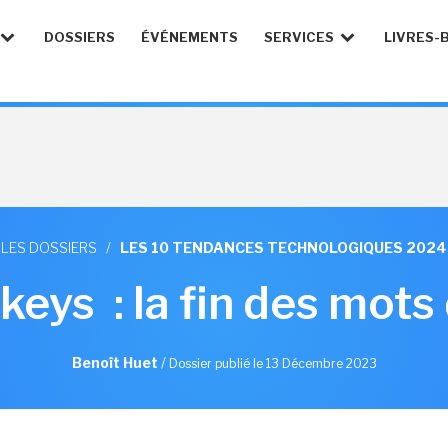
DOSSIERS
ÉVÉNEMENTS
SERVICES
LIVRES-
LES DOSSIERS
/
LES 10 TENDANCES TECHNOLOGIQUES 2024
keys : la fin des mots
Benoît Huet
/
Dossier publié le 13 Décembre 2023