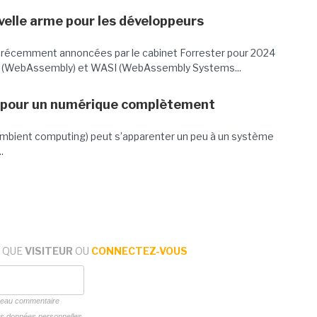
lle arme pour les développeurs
 récemment annoncées par le cabinet Forrester pour 2024
M (WebAssembly) et WASI (WebAssembly Systems...
pour un numérique complètement
ambient computing) peut s’apparenter un peu à un système
.
 QUE
VISITEUR
OU
CONNECTEZ-VOUS
uveau commentaire
vos données personnelles,