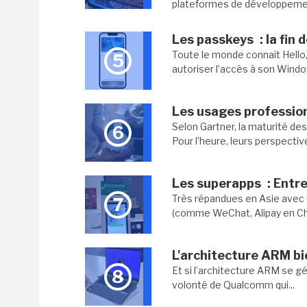
plateformes de développement 
Les passkeys : la fin
Toute le monde connait Hello, l
5
autoriser l’accès à son Windows
Les usages profession
Selon Gartner, la maturité de
6
Pour l’heure, leurs perspective
Les superapps : Entre
Très répandues en Asie avec d
7
(comme WeChat, Alipay en Chin
L'architecture ARM bi
Et si l’architecture ARM se gé
8
volonté de Qualcomm qui...