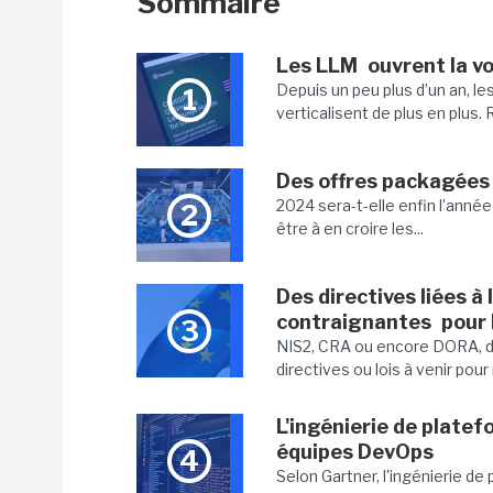
Sommaire
Les LLM ouvrent la voi
Depuis un peu plus d’un an, le
1
verticalisent de plus en plus.
Des offres packagées 
2024 sera-t-elle enfin l’anné
2
être à en croire les...
Des directives liées à 
contraignantes pour 
3
NIS2, CRA ou encore DORA, de
directives ou lois à venir pour 
L'ingénierie de platef
équipes DevOps
4
Selon Gartner, l'ingénierie de