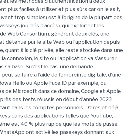
se et les méthodes d'authentification à deux
plus faciles à utiliser et plus sûrs car on le sait,
ent trop simples) est à l’origine de la plupart des
asskeys
(ou clés d’accès), qui exploitent les
Wide Web Consortium, génèrent deux clés, une
st détenue par le site Web ou l’application depuis
te, quant à la clé privée, elle reste stockée dans une
 la connexion, le site ou l’application va s’assurer
ans sa base. Si c’est le cas, une demande
peut se faire à l’aide de l’empreinte digitale, d’une
dows Hello ou Apple Face ID par exemple, ou
es de Microsoft dans ce domaine, Google et Apple
Après des tests réussis en début d’année 2023,
aut dans les comptes personnels. D’ores et déjà,
keys
dans des applications telles que YouTube,
tème est 40 % plus rapide que les mots de passe.
WhatsApp ont activé les
passkeys
donnant aux