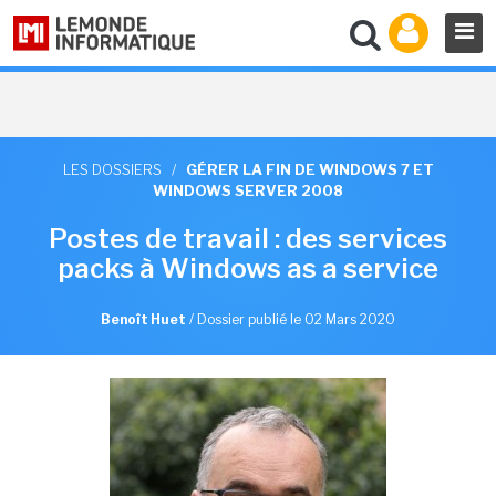
LES DOSSIERS
/
GÉRER LA FIN DE WINDOWS 7 ET
WINDOWS SERVER 2008
Postes de travail : des services
packs à Windows as a service
Benoît Huet
/
Dossier publié le 02 Mars 2020