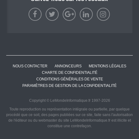
NOUS CONTACTER
ANNONCEURS
MENTIONS LÉGALES
CHARTE DE CONFIDENTIALITÉ
CONDITIONS GÉNÉRALES DE VENTE
PARAMÈTRES DE GESTION DE LA CONFIDENTIALITÉ
Copyright © LeMondeInformatique.fr 1997-2026
Toute reproduction ou représentation intégrale ou partielle, par quelque
procédé que ce soit, des pages publiées sur ce site, faite sans l'autorisation
de l'éditeur ou du webmaster du site LeMondeInformatique.fr est illicite et
constitue une contrefaçon.