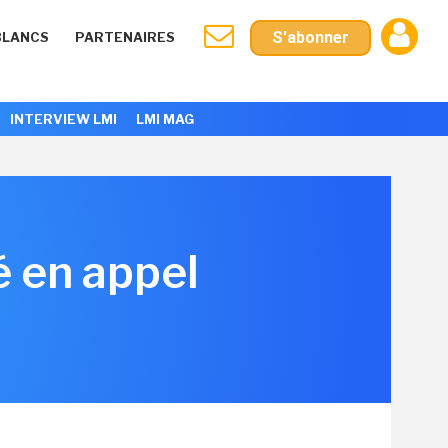
S'abonner
BLANCS
PARTENAIRES
INTERVIEW LMI
LMI MAG
é en appel