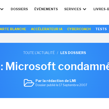
DOSSIERS
ÉVÉNEMENTS
SERVICES
LIVRES-
ARTE BLANCHE
ACCÉLERATEUR IA
CYBERCOACH
TESTS
TOUTE L'ACTUALITÉ
/
LES DOSSIERS
 : Microsoft condamn
Par la rédaction de LMI
Dossier publié le 17 Septembre 2007