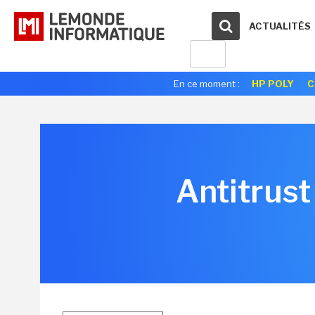
ACTUALITÉS
En ce moment :
HP POLY
C
Antitrust