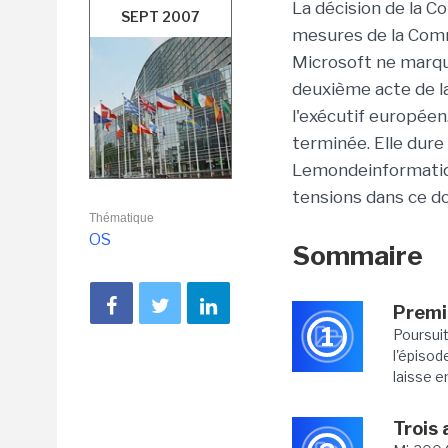
La décision de la C
SEPT 2007
mesures de la Comm
Microsoft ne marque
deuxième acte de la
l'exécutif européen
terminée. Elle dure
Lemondeinformatiqu
tensions dans ce do
Thématique
OS
Sommaire
Premie
1
Poursuit
l'épisod
laisse en
Trois 