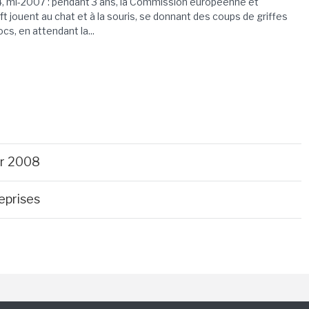
, mi-2007 : pendant 3 ans, la Commission européenne et
t jouent au chat et à la souris, se donnant des coups de griffes
ocs, en attendant la...
er 2008
eprises