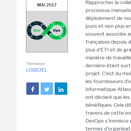
Rapprocher la colla
MAI 2017
processus manuels et
déploiement de nou
jours et non plus 
souvent associée a
françaises depuis d
plus d'ETI et de gr
manière de travail
Thématique
dernière étant surt
LOGICIEL
projet. C'est du mo
les fournisseurs d'
informatique Atlas
ont déclaré que les
bénéfiques. Cela di
travers de cette e
DevOps s'immisce p
termes d'organisati