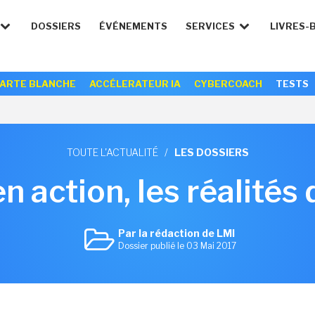
DOSSIERS
ÉVÉNEMENTS
SERVICES
LIVRES-
ARTE BLANCHE
ACCÉLERATEUR IA
CYBERCOACH
TESTS
TOUTE L'ACTUALITÉ
/
LES DOSSIERS
 action, les réalités 
Par la rédaction de LMI
Dossier publié le 03 Mai 2017