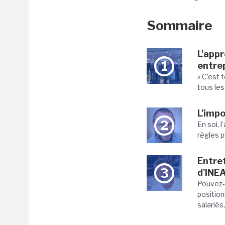
Sommaire
L'app
1
entre
« C’est 
tous les 
L'impo
2
En soi, 
règles p
Entret
3
d'INE
Pouvez-
positio
salariés