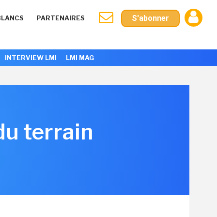
S'abonner
BLANCS
PARTENAIRES
INTERVIEW LMI
LMI MAG
du terrain