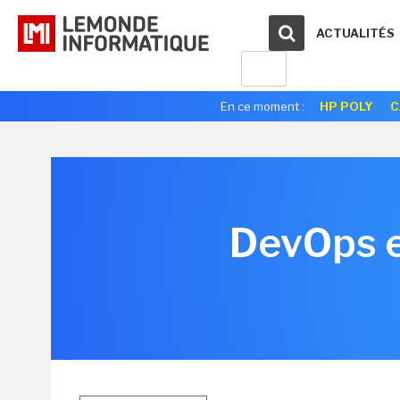
ACTUALITÉS
En ce moment :
HP POLY
C
DevOps en