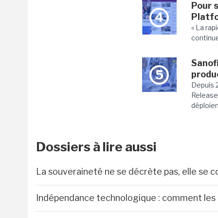
Pour s
4
Platf
« La rap
continue
Sanof
5
produ
Depuis 2
Release
déploiem
Dossiers à lire aussi
La souveraineté ne se décrète pas, elle se c
Indépendance technologique : comment les D