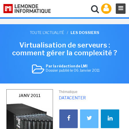
TOUTE L'ACTUALITÉ
/
LES DOSSIERS
Virtualisation de serveurs :
comment gérer la complexité ?
Par la rédaction de LMI
Dossier publié le 06 Janvier 2011
Thématique
JANV 2011
DATACENTER