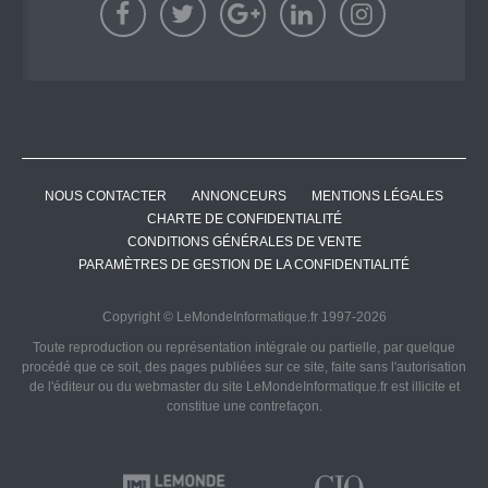
NOUS CONTACTER
ANNONCEURS
MENTIONS LÉGALES
CHARTE DE CONFIDENTIALITÉ
CONDITIONS GÉNÉRALES DE VENTE
PARAMÈTRES DE GESTION DE LA CONFIDENTIALITÉ
Copyright © LeMondeInformatique.fr 1997-2026
Toute reproduction ou représentation intégrale ou partielle, par quelque
procédé que ce soit, des pages publiées sur ce site, faite sans l'autorisation
de l'éditeur ou du webmaster du site LeMondeInformatique.fr est illicite et
constitue une contrefaçon.