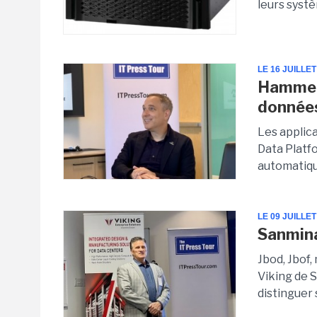
leurs syst
LE 16 JUILLET
Hammers
donnée
Les applic
Data Platf
automatiqu
LE 09 JUILLET
Sanmina
Jbod, Jbof,
Viking de 
distinguer 