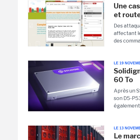
Une cas
et rou
Des attaqua
affectant 
des comman
LE 19 NOVEM
Solidig
60 To
Après un S
son D5-P53
également 
LE 13 NOVEM
Le marc