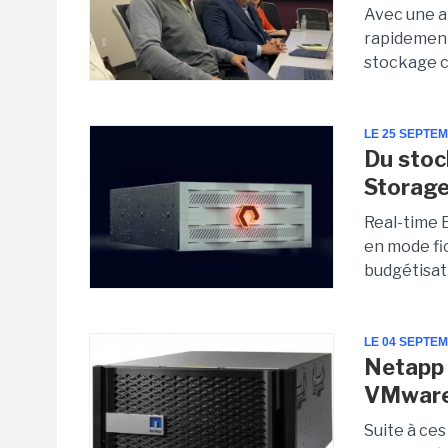
Avec une a
rapidement
stockage cl
LE 25 SEPTE
Du stoc
Storag
Real-time E
en mode fic
budgétisat
LE 04 SEPTE
Netapp 
VMwar
Suite à ces