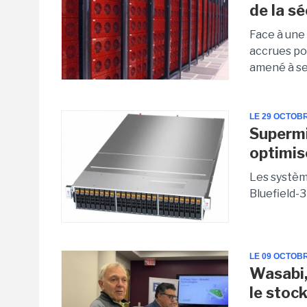
de la s
Face à une
accrues po
amené à se 
LE 29 OCTOB
Supermi
optimis
Les systèm
Bluefield-3
LE 09 OCTOB
Wasabi,
le stoc