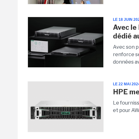
LE 18 JUIN 20
Avec le
dédié a
Avec son p
renforce s
données av
LE 22 MAI 202
HPE met
Le fournis
et pour AW