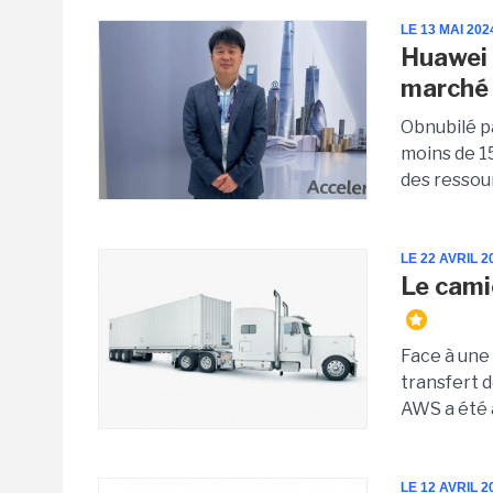
LE 13 MAI 202
Huawei r
marché
Obnubilé p
moins de 1
des ressour
LE 22 AVRIL 2
Le cami
Face à une
transfert d
AWS a été 
LE 12 AVRIL 2