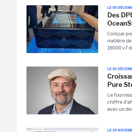
LE 09 DÉCEM
Des DPU
OceanS
Conçue pou
matière de
18000 v7 d
LE 05 DÉCEM
Croissa
Pure St
Le fournis
chiffre d'a
avec un de
LE 29 NOVEM