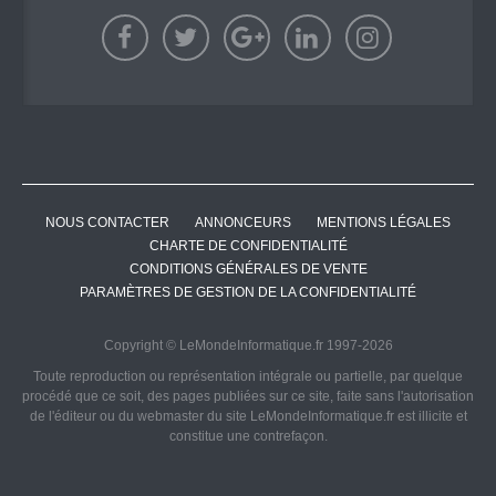
NOUS CONTACTER
ANNONCEURS
MENTIONS LÉGALES
CHARTE DE CONFIDENTIALITÉ
CONDITIONS GÉNÉRALES DE VENTE
PARAMÈTRES DE GESTION DE LA CONFIDENTIALITÉ
Copyright © LeMondeInformatique.fr 1997-2026
Toute reproduction ou représentation intégrale ou partielle, par quelque
procédé que ce soit, des pages publiées sur ce site, faite sans l'autorisation
de l'éditeur ou du webmaster du site LeMondeInformatique.fr est illicite et
constitue une contrefaçon.