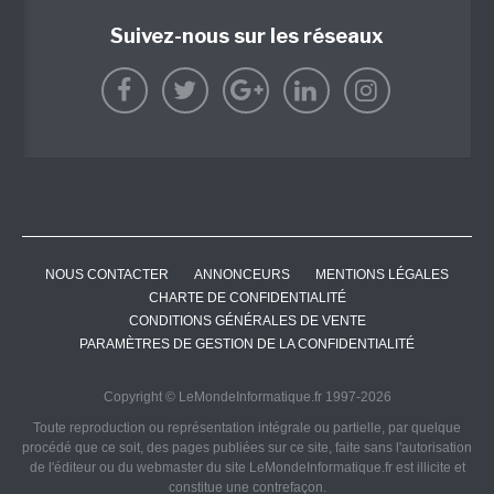
Suivez-nous sur les réseaux
NOUS CONTACTER
ANNONCEURS
MENTIONS LÉGALES
CHARTE DE CONFIDENTIALITÉ
CONDITIONS GÉNÉRALES DE VENTE
PARAMÈTRES DE GESTION DE LA CONFIDENTIALITÉ
Copyright © LeMondeInformatique.fr 1997-2026
Toute reproduction ou représentation intégrale ou partielle, par quelque
procédé que ce soit, des pages publiées sur ce site, faite sans l'autorisation
de l'éditeur ou du webmaster du site LeMondeInformatique.fr est illicite et
constitue une contrefaçon.