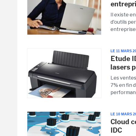
entrepri
Il existe 
d'outils pe
entreprises
LE 11 MARS 2
Etude I
lasers 
Les ventes
7% en fin d
performanc
LE 10 MARS 2
Cloud c
IDC