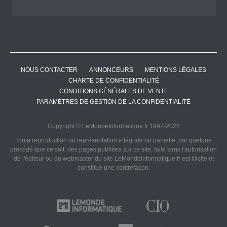
NOUS CONTACTER
ANNONCEURS
MENTIONS LÉGALES
CHARTE DE CONFIDENTIALITÉ
CONDITIONS GÉNÉRALES DE VENTE
PARAMÈTRES DE GESTION DE LA CONFIDENTIALITÉ
Copyright © LeMondeInformatique.fr 1997-2026
Toute reproduction ou représentation intégrale ou partielle, par quelque
procédé que ce soit, des pages publiées sur ce site, faite sans l'autorisation
de l'éditeur ou du webmaster du site LeMondeInformatique.fr est illicite et
constitue une contrefaçon.