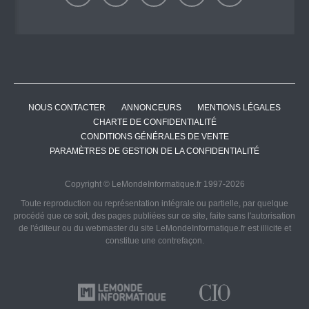
NOUS CONTACTER
ANNONCEURS
MENTIONS LÉGALES
CHARTE DE CONFIDENTIALITÉ
CONDITIONS GÉNÉRALES DE VENTE
PARAMÈTRES DE GESTION DE LA CONFIDENTIALITÉ
Copyright © LeMondeInformatique.fr 1997-2026
Toute reproduction ou représentation intégrale ou partielle, par quelque
procédé que ce soit, des pages publiées sur ce site, faite sans l'autorisation
de l'éditeur ou du webmaster du site LeMondeInformatique.fr est illicite et
constitue une contrefaçon.