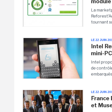
module 
La marketp
Reforest'A
tournant su
LE 22 JUIN 20
Intel R
mini-PC
Intel prop
de contrôle
embarqués 
LE 22 JUIN 20
France 
et Muse