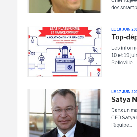
Chef Rajee
des smartp
LE 18 JUIN 20
Top-dép
Les inform
18 et 19 ju
Belleville...
LE 17 JUIN 20
Satya N
Dans un mai
CEO Satya 
l'équipe...