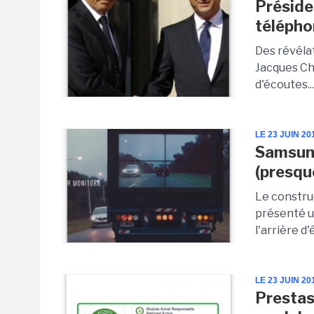
Préside
télépho
Des révéla
Jacques Chi
d'écoutes..
LE 23 JUIN 20
Samsung
(presqu
Le constru
présenté u
l'arrière d'
LE 23 JUIN 20
Prestas