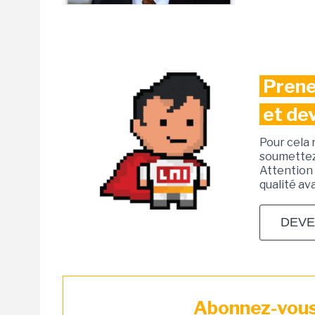
Prene
et de
Pour cela 
soumettez 
Attention 
qualité av
DEVE
Abonnez-vous 