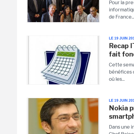
Pour la pre
informatiqu
de France..
LE 19 JUIN 20
Recap I
fait fo
Cette semai
bénéfices 
où les...
LE 19 JUIN 20
Nokia p
smartp
Dans une i