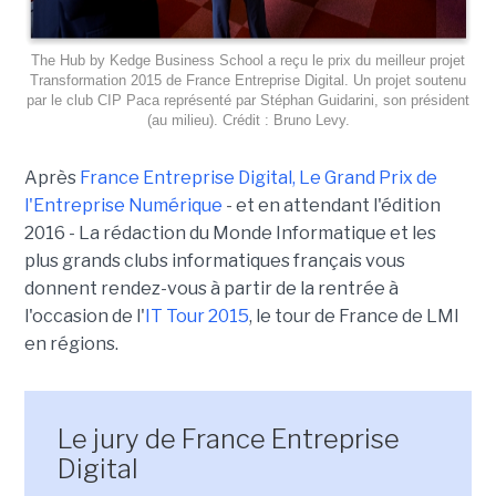
The Hub by Kedge Business School a reçu le prix du meilleur projet
Transformation 2015 de France Entreprise Digital. Un projet soutenu
par le club CIP Paca représenté par Stéphan Guidarini, son président
(au milieu). Crédit : Bruno Levy.
Après
France Entreprise Digital, Le Grand Prix de
l'Entreprise Numérique
- et en attendant l'édition
2016 - La rédaction du Monde Informatique et les
plus grands clubs informatiques français vous
donnent rendez-vous à partir de la rentrée à
l'occasion de l'
IT Tour 2015
, le tour de France de LMI
en régions.
Le jury de France Entreprise
Digital