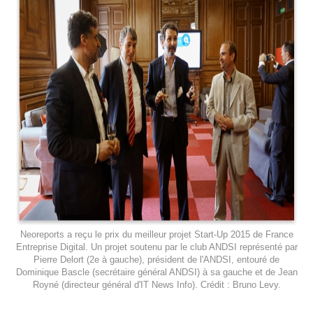
Neoreports a reçu le prix du meilleur projet Start-Up 2015 de France
Entreprise Digital. Un projet soutenu par le club ANDSI représenté par
Pierre Delort (2e à gauche), président de l'ANDSI, entouré de
Dominique Bascle (secrétaire général ANDSI) à sa gauche et de Jean
Royné (directeur général d'IT News Info). Crédit : Bruno Levy.