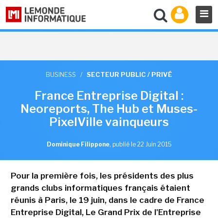
BUSINESS
/
SECTEUR PUBLIC / PRIVÉ
France Entreprise Digital :
Neoreports, The Hub et Muses-
PixelVille vainqueurs
Dominique Filippone
,
publié le 22 Juin 2015
Pour la première fois, les présidents des plus
grands clubs informatiques français étaient
réunis à Paris, le 19 juin, dans le cadre de France
Entreprise Digital, Le Grand Prix de l'Entreprise