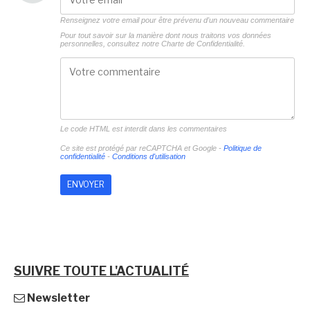
Renseignez votre email pour être prévenu d'un nouveau commentaire
Pour tout savoir sur la manière dont nous traitons vos données
personnelles, consultez notre
Charte de Confidentialité.
Le code HTML est interdit dans les commentaires
Ce site est protégé par reCAPTCHA et Google -
Politique de
confidentialité
-
Conditions d'utilisation
SUIVRE TOUTE L'ACTUALITÉ
Newsletter