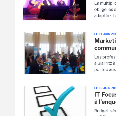
La multipl
oblige les
adaptée. To
LE 11 JUIN 20
Marketi
communa
Les profes
à Biarritz 
portée aux.
LE 10 JUIN 20
IT Focus
à l'enq
Budget, sé