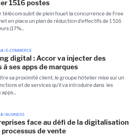
er 1516 postes
r télécom subit de plein fouet la concurrence de Free
et en place un plan de réduction d'effectifs de 1 516
urs (17%...
14
/ E-COMMERCE
g digital : Accor va injecter des
s à ses apps de marques
tre sa proximité client, le groupe hôtelier mise sur un
nctions et de services qu'il va introduire dans les
 apps...
14
/ BUSINESS
eprises face au défi de la digitalisation
s processus de vente