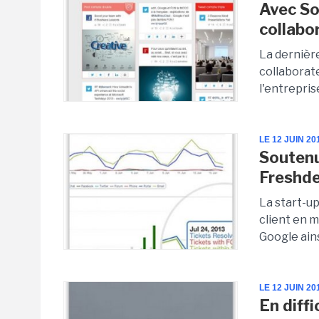
Avec So
collabo
La dernièr
collaborat
l'entrepris
LE 12 JUIN 20
Soutenu
Freshde
La start-u
client en m
Google ains
LE 12 JUIN 20
En diff