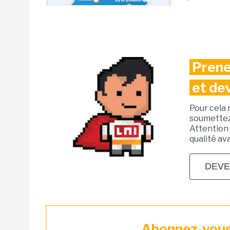
Prene
et de
Pour cela 
soumettez 
Attention 
qualité av
DEVE
Abonnez-vous 