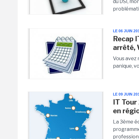
du DSI, mo
problémati
LE 06 JUIN 20
Recap I
arrêté,
Vous avez 
panique, vo
LE 09 JUIN 20
IT Tour
en régi
La 3ème éd
programmée
professionn