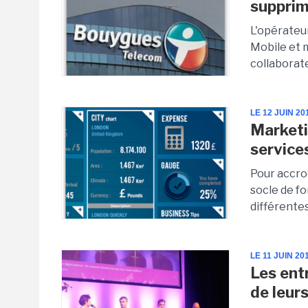
supprim
L'opérateu
Mobile et m
collaborate
LE 12 JUIN 20
Marketin
service
Pour accroî
socle de fo
différentes
LE 11 JUIN 20
Les entr
de leur