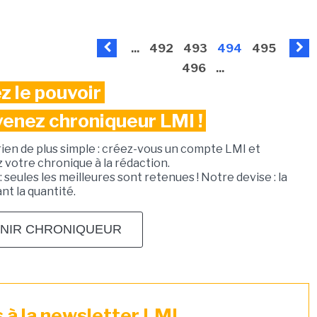
...
492
493
494
495
496
...
z le pouvoir
venez chroniqueur LMI !
rien de plus simple : créez-vous un compte LMI et
votre chronique à la rédaction.
: seules les meilleures sont retenues ! Notre devise : la
ant la quantité.
NIR CHRONIQUEUR
à la newsletter LMI