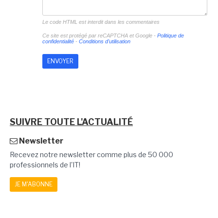
Le code HTML est interdit dans les commentaires
Ce site est protégé par reCAPTCHA et Google -
Politique de
confidentialité
-
Conditions d'utilisation
SUIVRE TOUTE L'ACTUALITÉ
Newsletter
Recevez notre newsletter comme plus de 50 000
professionnels de l'IT!
JE M'ABONNE