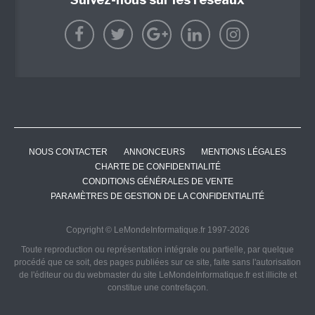
NOUS CONTACTER
ANNONCEURS
MENTIONS LÉGALES
CHARTE DE CONFIDENTIALITÉ
CONDITIONS GÉNÉRALES DE VENTE
PARAMÈTRES DE GESTION DE LA CONFIDENTIALITÉ
Copyright © LeMondeInformatique.fr 1997-2026
Toute reproduction ou représentation intégrale ou partielle, par quelque
procédé que ce soit, des pages publiées sur ce site, faite sans l'autorisation
de l'éditeur ou du webmaster du site LeMondeInformatique.fr est illicite et
constitue une contrefaçon.