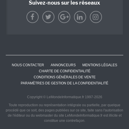
Suivez-nous sur les réseaux
NOUS CONTACTER
ANNONCEURS
MENTIONS LÉGALES
CHARTE DE CONFIDENTIALITÉ
CONDITIONS GÉNÉRALES DE VENTE
PARAMÈTRES DE GESTION DE LA CONFIDENTIALITÉ
Copyright © LeMondeInformatique.fr 1997-2026
Toute reproduction ou représentation intégrale ou partielle, par quelque
procédé que ce soit, des pages publiées sur ce site, faite sans l'autorisation
de l'éditeur ou du webmaster du site LeMondeInformatique.fr est illicite et
constitue une contrefaçon.