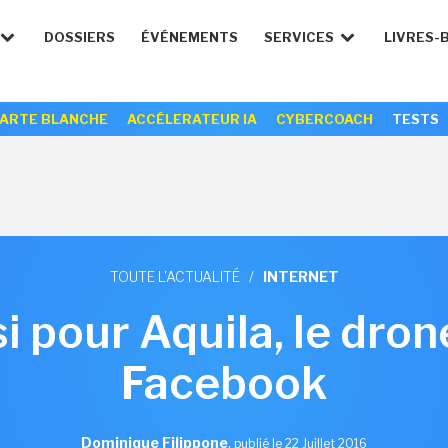
DOSSIERS
ÉVÉNEMENTS
SERVICES
LIVRES-
ARTE BLANCHE
ACCÉLERATEUR IA
CYBERCOACH
TESTS
TOUTE L'ACTUALITÉ
/
INTERNET
si pour Aquila, le dron
Facebook
Dominique Filippone
,
publié le 22 Juillet 2016