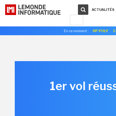
ACTUALITÉS
En ce moment :
HP POLY
C
1er vol réus