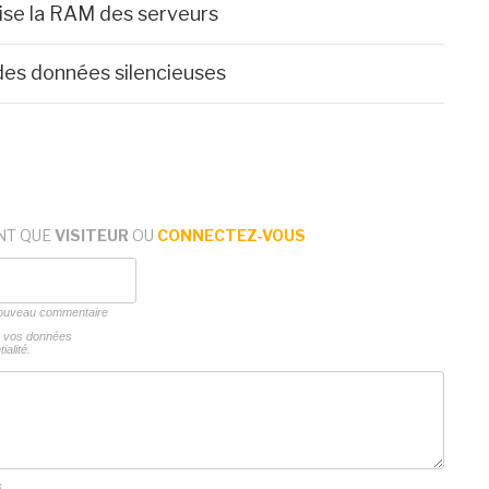
ise la RAM des serveurs
des données silencieuses
NT QUE
VISITEUR
OU
CONNECTEZ-VOUS
 nouveau commentaire
ns vos données
ialité.
s