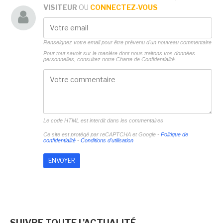
VISITEUR
OU
CONNECTEZ-VOUS
Renseignez votre email pour être prévenu d'un nouveau commentaire
Pour tout savoir sur la manière dont nous traitons vos données
personnelles, consultez notre
Charte de Confidentialité.
Le code HTML est interdit dans les commentaires
Ce site est protégé par reCAPTCHA et Google -
Politique de
confidentialité
-
Conditions d'utilisation
SUIVRE TOUTE L'ACTUALITÉ