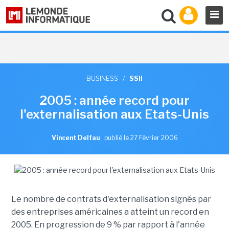
BUSINESS
/
SSII
2005 : année record pour
l'externalisation aux Etats-Unis
Vincent Delfau
,
publié le 27 Février 2006
Le nombre de contrats d'externalisation signés par
des entreprises américaines a atteint un record en
2005. En progression de 9 % par rapport à l'année