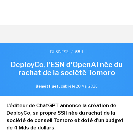
BUSINESS
/
SSII
DeployCo, l'ESN d'OpenAI née du
rachat de la société Tomoro
Benoît Huet
,
publié le 20 Mai 2026
L'éditeur de ChatGPT annonce la création de
DeployCo, sa propre SSII née du rachat de la
société de conseil Tomoro et doté d'un budget
de 4 Mds de dollars.