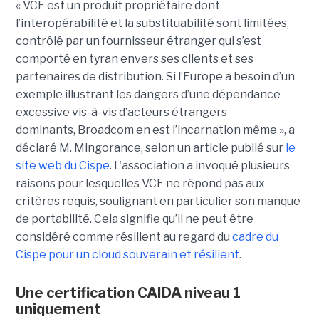
« VCF est un produit propriétaire dont
l’interopérabilité et la substituabilité sont limitées,
contrôlé par un fournisseur étranger qui s’est
comporté en tyran envers ses clients et ses
partenaires de distribution. Si l’Europe a besoin d’un
exemple illustrant les dangers d’une dépendance
excessive vis-à-vis d’acteurs étrangers
dominants, Broadcom en est l’incarnation même », a
déclaré M. Mingorance, selon un article publié sur
le
site web du C
ispe
.
L'association a invoqué plusieurs
raisons pour lesquelles VCF ne répond pas aux
critères requis, soulignant en particulier son manque
de portabilité. Cela signifie qu’il ne peut être
considéré comme résilient au regard du
cadre du
C
ispe
pour un cloud souverain et résilient
.
Une certification CAIDA niveau 1
uniquement