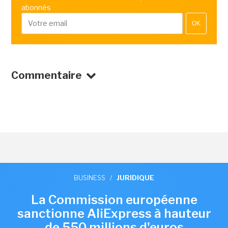
abonnés
OK
Commentaire
BUSINESS
/
JURIDIQUE
La Commission européenne
sanctionne AliExpress à hauteur
de 550 millions d'euros