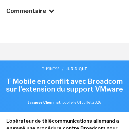
Commentaire
BUSINESS
/
JURIDIQUE
T-Mobile en conflit avec Broadcom
sur l'extension du support VMware
Jacques Cheminat
,
publié le 01 Juillet 2026
L'opérateur de télécommunications allemand a
engagé une procédure contre Broadcom pour