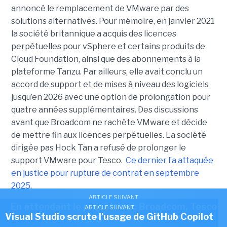
annoncé le remplacement de VMware par des
solutions alternatives. Pour mémoire, en janvier 2021
la société britannique a acquis des licences
perpétuelles pour vSphere et certains produits de
Cloud Foundation, ainsi que des abonnements à la
plateforme Tanzu. Par ailleurs, elle avait conclu un
accord de support et de mises à niveau des logiciels
jusqu’en 2026 avec une option de prolongation pour
quatre années supplémentaires. Des discussions
avant que Broadcom ne rachète VMware et décide
de mettre fin aux licences perpétuelles. La société
dirigée pas Hock Tan a refusé de prolonger le
support VMware pour Tesco.
Ce dernier l’a attaquée
en justice pour rupture de contrat en septembre
2025
.
ARTICLE SUIVANT
En attendant le procès avec Broadcom, Tesco
ARTICLE SUIVANT
Dans les derniers documents examinés par The
Visual Studio scrute l'usage de GitHub Copilot
abandonne progressivement VMware
Register, Tesco a décidé d’abandonner VMware et