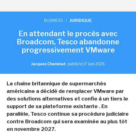
BUSINESS
/
JURIDIQUE
En attendant le procès avec
Broadcom, Tesco abandonne
progressivement VMware
Jacques Cheminat
,
publié le 17 Juin 2026
La chaîne britannique de supermarchés
américaine a décidé de remplacer VMware par
des solutions alternatives et confie à un tiers le
support de sa plateforme existante . En
parallèle, Tesco continue sa procédure judiciaire
contre Broadcom qui sera examinée au plus tôt
en novembre 2027.