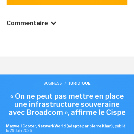
Commentaire
BUSINESS
/
JURIDIQUE
« On ne peut pas mettre en place
une infrastructure souveraine
avec Broadcom », affirme le Cispe
Maxwell Cooter, NetworkWorld (adapté par pierre Khan)
,
publié
le 29 Juin 2026