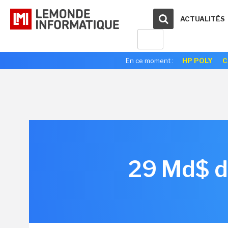
ACTUALITÉS
En ce moment :
HP POLY
C
29 Md$ d