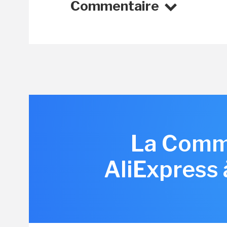
Commentaire
La Commi
AliExpress 