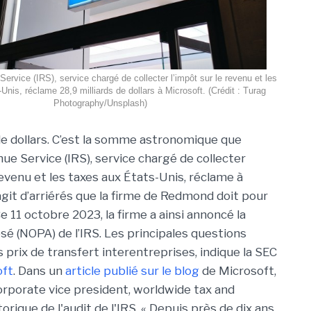
Service (IRS), service chargé de collecter l’impôt sur le revenu et les
Unis, réclame 28,9 milliards de dollars à Microsoft. (Crédit : Turag
Photography/Unsplash)
 de dollars. C’est la somme astronomique que
nue Service (IRS), service chargé de collecter
revenu et les taxes aux États-Unis, réclame à
’agit d’arriérés que la firme de Redmond doit pour
 11 octobre 2023, la firme a ainsi annoncé la
sé (NOPA) de l’IRS. Les principales questions
prix de transfert interentreprises, indique la SEC
oft
. Dans un
article publié sur le blog
de Microsoft,
corporate vice president, worldwide tax and
torique de l'audit de l'IRS. « Depuis près de dix ans,