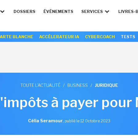
DOSSIERS
ÉVÉNEMENTS
SERVICES
LIVRES-
ARTE BLANCHE
ACCÉLERATEUR IA
CYBERCOACH
TESTS
TOUTE L'ACTUALITÉ
/
BUSINESS
/
JURIDIQUE
'impôts à payer pour 
Célia Seramour
,
publié le 12 Octobre 2023