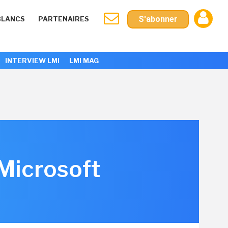
S'abonner
BLANCS
PARTENAIRES
INTERVIEW LMI
LMI MAG
Microsoft