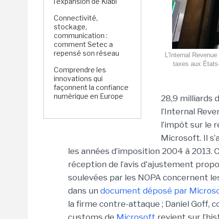
l'expansion de Kiabi
Connectivité,
stockage,
communication :
comment Setec a
repensé son réseau
L’Internal Revenue 
taxes aux États-
Comprendre les
innovations qui
façonnent la confiance
numérique en Europe
28,9 milliards
l’Internal Reve
l’impôt sur le 
Microsoft. Il s
les années d’imposition 2004 à 2013. Ce
réception de l’avis d'ajustement propo
soulevées par les NOPA concernent les 
dans un
document déposé par Micros
la firme contre-attaque ; Daniel Goff, 
customs de
Microsoft
revient sur l’his