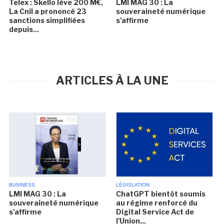
Telex : Skello lève 200 M€,
LMI MAG 30 : La
La Cnil a prononcé 23
souveraineté numérique
sanctions simplifiées
s'affirme
depuis...
ARTICLES À LA UNE
BUSINESS
LÉGISLATION
LMI MAG 30 : La
ChatGPT bientôt soumis
souveraineté numérique
au régime renforcé du
s'affirme
Digital Service Act de
l'Union...