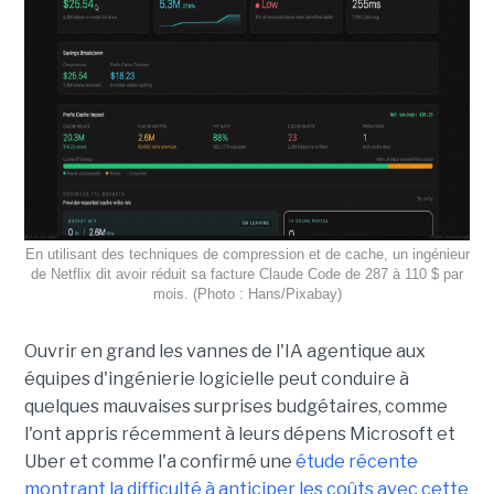
En utilisant des techniques de compression et de cache, un ingénieur
de Netflix dit avoir réduit sa facture Claude Code de 287 à 110 $ par
mois. (Photo : Hans/Pixabay)
Ouvrir en grand les vannes de l'IA agentique aux
équipes d'ingénierie logicielle peut conduire à
quelques mauvaises surprises budgétaires, comme
l'ont appris récemment à leurs dépens Microsoft et
Uber et comme l'a confirmé une
étude récente
montrant la difficulté à anticiper les coûts avec cette