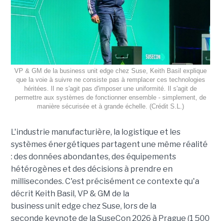
VP & GM de la business unit edge chez Suse, Keith Basil explique
que la voie à suivre ne consiste pas à remplacer ces technologies
héritées. Il ne s'agit pas d'imposer une uniformité. Il s'agit de
permettre aux systèmes de fonctionner ensemble - simplement, de
manière sécurisée et à grande échelle. (Crédit S.L.)
L'industrie manufacturière, la logistique et les
systèmes énergétiques partagent une même réalité
: des données abondantes, des équipements
hétérogènes et des décisions à prendre en
millisecondes. C'est précisément ce contexte qu'a
décrit Keith Basil, VP & GM de la
business unit edge chez Suse, lors de la
seconde keynote de la SuseCon 2026 à Prague (1 500