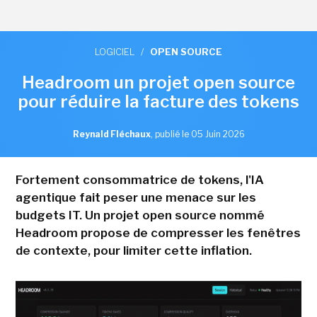
LOGICIEL
/
OPEN SOURCE
Headroom un projet open source
pour réduire la facture des tokens
Reynald Fléchaux
,
publié le 05 Juin 2026
Fortement consommatrice de tokens, l'IA
agentique fait peser une menace sur les
budgets IT. Un projet open source nommé
Headroom propose de compresser les fenêtres
de contexte, pour limiter cette inflation.