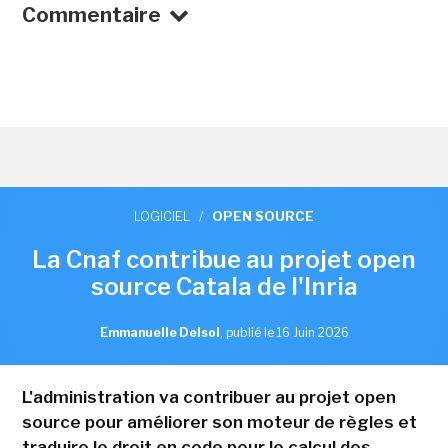
Commentaire
LOGICIEL
/
OPEN SOURCE
La Cnaf contribue au projet open
source Catala de l'Inria
Emmanuelle Delsol
,
publié le 16 Juin 2026
L'administration va contribuer au projet open
source pour améliorer son moteur de règles et
traduire le droit en code pour le calcul des