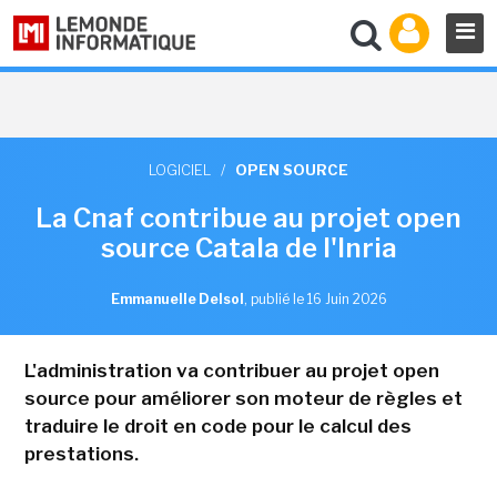
LOGICIEL
/
OPEN SOURCE
La Cnaf contribue au projet open
source Catala de l'Inria
Emmanuelle Delsol
,
publié le 16 Juin 2026
L'administration va contribuer au projet open
source pour améliorer son moteur de règles et
traduire le droit en code pour le calcul des
prestations.