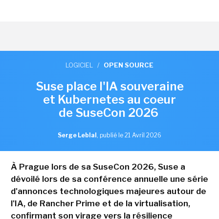
LOGICIEL
/
OPEN SOURCE
Suse place l'IA souveraine
et Kubernetes au coeur
de SuseCon 2026
Serge Leblal
,
publié le 21 Avril 2026
À Prague lors de sa SuseCon 2026, Suse a
dévoilé lors de sa conférence annuelle une série
d'annonces technologiques majeures autour de
l'IA, de Rancher Prime et de la virtualisation,
confirmant son virage vers la résilience