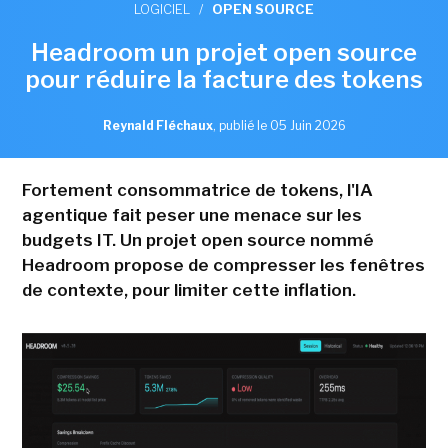
LOGICIEL
/
OPEN SOURCE
Headroom un projet open source
pour réduire la facture des tokens
Reynald Fléchaux
,
publié le 05 Juin 2026
Fortement consommatrice de tokens, l'IA
agentique fait peser une menace sur les
budgets IT. Un projet open source nommé
Headroom propose de compresser les fenêtres
de contexte, pour limiter cette inflation.