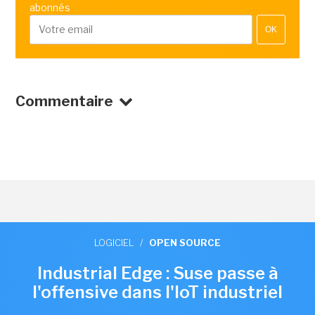
abonnés
OK
Commentaire
LOGICIEL
/
OPEN SOURCE
Industrial Edge : Suse passe à
l'offensive dans l'IoT industriel