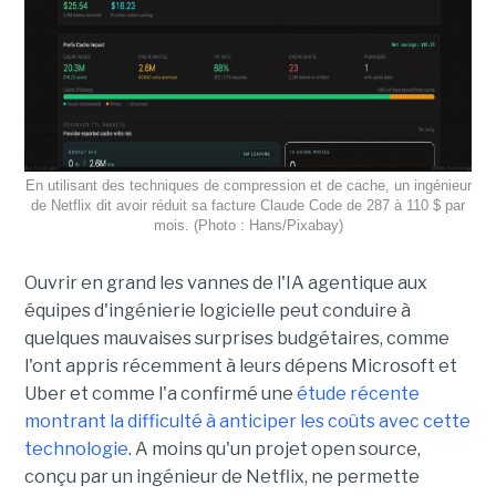
En utilisant des techniques de compression et de cache, un ingénieur
de Netflix dit avoir réduit sa facture Claude Code de 287 à 110 $ par
mois. (Photo : Hans/Pixabay)
Ouvrir en grand les vannes de l'IA agentique aux
équipes d'ingénierie logicielle peut conduire à
quelques mauvaises surprises budgétaires, comme
l'ont appris récemment à leurs dépens Microsoft et
Uber et comme l'a confirmé une
étude récente
montrant la difficulté à anticiper les coûts avec cette
technologie
. A moins qu'un projet open source,
conçu par un ingénieur de Netflix, ne permette