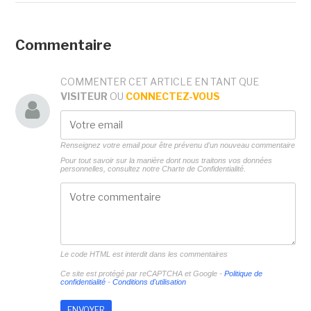
Commentaire
COMMENTER CET ARTICLE EN TANT QUE
VISITEUR
OU
CONNECTEZ-VOUS
Renseignez votre email pour être prévenu d'un nouveau commentaire
Pour tout savoir sur la manière dont nous traitons vos données
personnelles, consultez notre
Charte de Confidentialité.
Le code HTML est interdit dans les commentaires
Ce site est protégé par reCAPTCHA et Google -
Politique de
confidentialité
-
Conditions d'utilisation