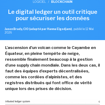
LOGICIEL
/
BLOCKCHAIN
Le digital ledger un outil critique
pour sécuriser les données
Jason Brady, CIO (adapté par Hanna Elgodjam)
,
publié le 12 Mai
2026
L'ascension d'un volcan comme le Cayambe en
Équateur, en pleine tempête de neige,
ressemble finalement beaucoup à la gestion
d'une supply chain mondiale. Dans les deux cas, il
faut des équipes d'experts décentralisées,
comme les cordées d'alpinistes, et des
registres distribués qui font office de vérité
unique lors des prises de décision.