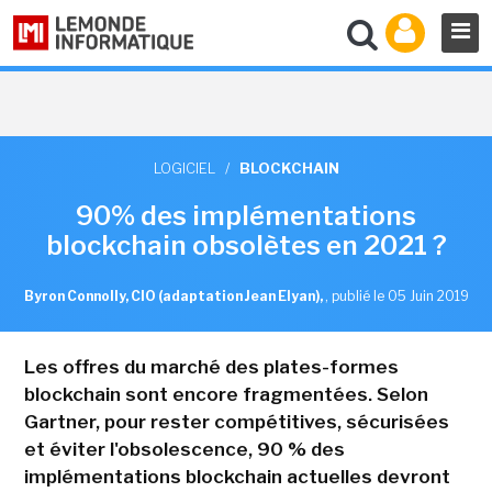
LOGICIEL
/
BLOCKCHAIN
90% des implémentations
blockchain obsolètes en 2021 ?
Byron Connolly, CIO (adaptation Jean Elyan),
,
publié le 05 Juin 2019
Les offres du marché des plates-formes
blockchain sont encore fragmentées. Selon
Gartner, pour rester compétitives, sécurisées
et éviter l'obsolescence, 90 % des
implémentations blockchain actuelles devront