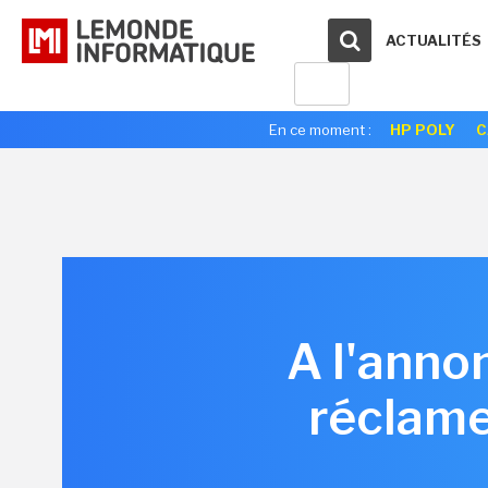
ACTUALITÉS
En ce moment :
HP POLY
C
A l'annon
réclame