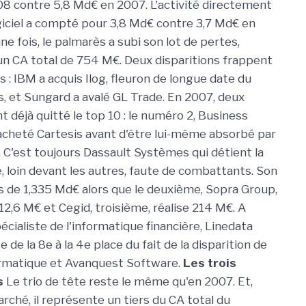
8 contre 5,8 Md€ en 2007. L'activité directement
giciel a compté pour 3,8 Md€ contre 3,7 Md€ en
e fois, le palmarès a subi son lot de pertes,
n CA total de 754 M€. Deux disparitions frappent
s : IBM a acquis Ilog, fleuron de longue date du
is, et Sungard a avalé GL Trade. En 2007, deux
t déjà quitté le top 10 : le numéro 2, Business
 acheté Cartesis avant d'être lui-même absorbé par
. C'est toujours Dassault Systèmes qui détient la
, loin devant les autres, faute de combattants. Son
s de 1,335 Md€ alors que le deuxième, Sopra Group,
12,6 M€ et Cegid, troisième, réalise 214 M€. A
écialiste de l'informatique financière, Linedata
 de la 8e à la 4e place du fait de la disparition de
formatique et Avanquest Software.
Les trois
s
Le trio de tête reste le même qu'en 2007. Et,
rché, il représente un tiers du CA total du