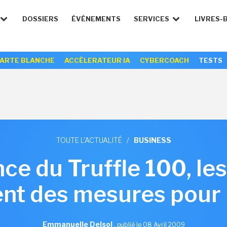
DOSSIERS
ÉVÉNEMENTS
SERVICES
LIVRES-
ARTE BLANCHE
ACCÉLERATEUR IA
CYBERCOACH
TESTS
TOUTE L'ACTUALITÉ
/
BUSINESS
ce du Truffle 100, le
nt des mesures pour
Emmanuelle Delsol
,
publié le 08 Avril 2009