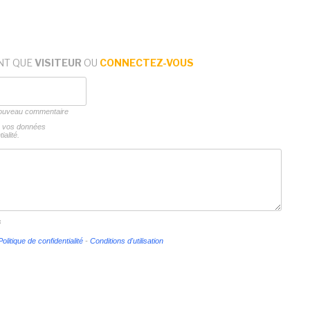
NT QUE
VISITEUR
OU
CONNECTEZ-VOUS
 nouveau commentaire
ns vos données
ialité.
s
Politique de confidentialité
-
Conditions d'utilisation