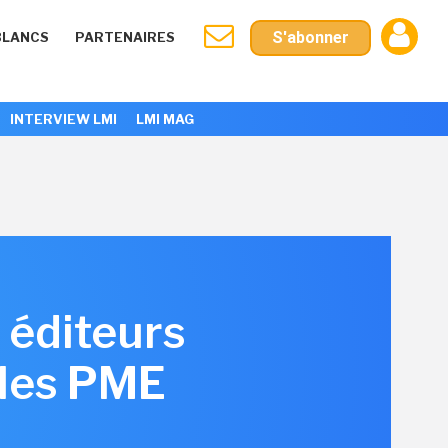
S'abonner
BLANCS
PARTENAIRES
INTERVIEW LMI
LMI MAG
s éditeurs
 les PME