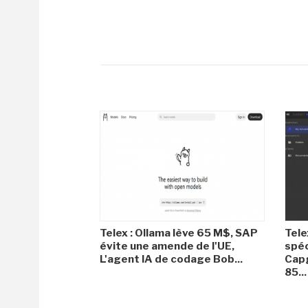
Telex : Ollama lève 65 M$, SAP
Tele
évite une amende de l'UE,
spéc
L'agent IA de codage Bob...
Capg
85...