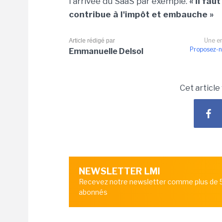
l'arrivée du SaaS par exemple.
« Il fau
contribue à l'impôt et embauche »
Une er
Article rédigé par
Proposez-n
Emmanuelle Delsol
Cet article
NEWSLETTER LMI
Recevez notre newsletter comme plus de
abonnés