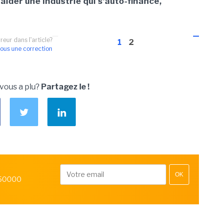
t aider une industrie qui s'auto-finance,
reur dans l'article?
1
2
ous une correction
 vous a plu?
Partagez le !
OK
 50000