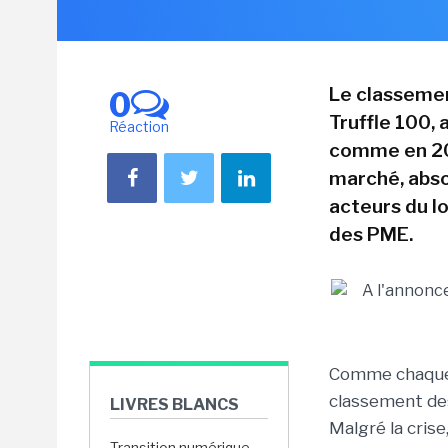
Le classemen
0
Truffle 100, 
Réaction
comme en 200
marché, abso
acteurs du l
des PME.
Comme chaque a
classement des
LIVRES BLANCS
Malgré la crise
Transition numérique