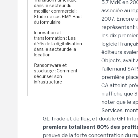
5,7 Md€ en 200
dans le secteur du
associée au lo
mobilier commercial :
Étude de cas HMY Haut
2007. Encore un
du formulaire
représentant u
Innovation et
les dix premier
transformation : Les
logiciel frança
défis de la digitalisation
dans le secteur de la
éditeurs avaien
location
Objects, avait
Ransomware et
l'allemand SAP
stockage : Comment
sécuriser son
première place
infrastructure
CA atteint prè
n'affiche que 3
noter que le sp
Services, monte
GL Trade et de Ilog, et double GFI In
premiers totalisent 80% des profit
preuve de la forte concentration du ma