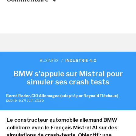
BUSINESS
/
INDUSTRIE 4.0
BMW s'appuie sur Mistral pour
simuler ses crash tests
Bernd Reder, CIO Allemagne (adapté par Reynald Fléchaux)
,
publié le 24 Juin 2026
Le constructeur automobile allemand BMW
collabore avec le Français Mistral AI sur des
simulations de crash-tests. Objectif : une