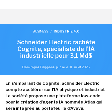
BUSINESS
/
INDUSTRIE 4.0
Schneider Electric rachète
Cognite, spécialiste de l'IA
industrielle pour 3,1 Md$
Dominique Filippone
,
publié le 01 Juillet 2026
En s'emparant de Cognite, Schneider Electric
compte accélérer sur l'IA physique et industriel.
La société propose une plateforme low-code
pour la création d'agents IA nommée Atlas qui
sera intégrée au portefeuille d'Aveva.