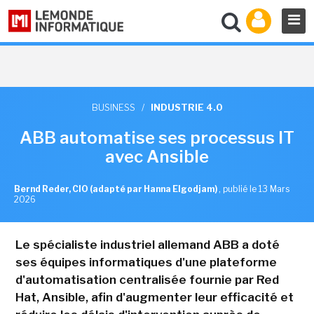
BUSINESS
/
INDUSTRIE 4.0
ABB automatise ses processus IT
avec Ansible
Bernd Reder, CIO (adapté par Hanna Elgodjam)
,
publié le 13 Mars
2026
Le spécialiste industriel allemand ABB a doté
ses équipes informatiques d'une plateforme
d'automatisation centralisée fournie par Red
Hat, Ansible, afin d'augmenter leur efficacité et