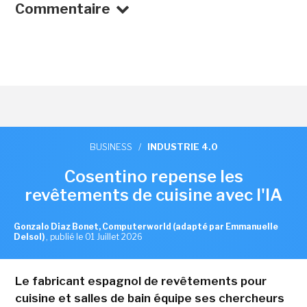
Commentaire
BUSINESS
/
INDUSTRIE 4.0
Cosentino repense les
revêtements de cuisine avec l'IA
Gonzalo Diaz Bonet, Computerworld (adapté par Emmanuelle
Delsol)
,
publié le 01 Juillet 2026
Le fabricant espagnol de revêtements pour
cuisine et salles de bain équipe ses chercheurs