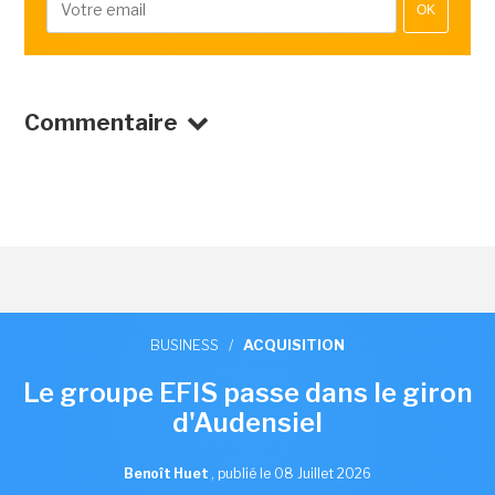
OK
Commentaire
BUSINESS
/
ACQUISITION
Le groupe EFIS passe dans le giron
d'Audensiel
Benoît Huet
,
publié le 08 Juillet 2026