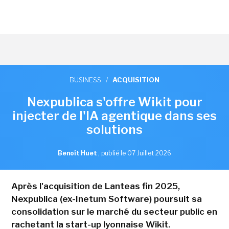
BUSINESS
/
ACQUISITION
Nexpublica s'offre Wikit pour
injecter de l'IA agentique dans ses
solutions
Benoît Huet
,
publié le 07 Juillet 2026
Après l'acquisition de Lanteas fin 2025,
Nexpublica (ex-Inetum Software) poursuit sa
consolidation sur le marché du secteur public en
rachetant la start-up lyonnaise Wikit.