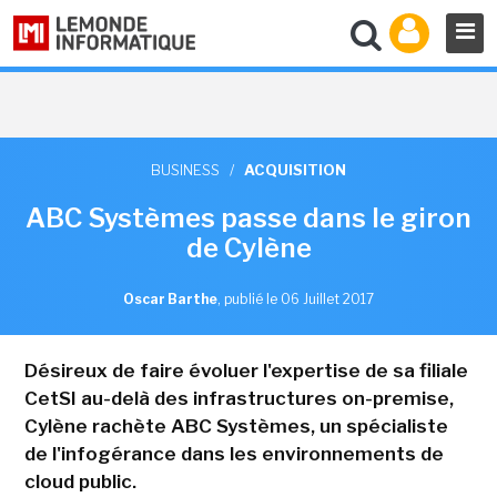
BUSINESS
/
ACQUISITION
ABC Systèmes passe dans le giron
de Cylène
Oscar Barthe
,
publié le 06 Juillet 2017
Désireux de faire évoluer l'expertise de sa filiale
CetSI au-delà des infrastructures on-premise,
Cylène rachète ABC Systèmes, un spécialiste
de l'infogérance dans les environnements de
cloud public.