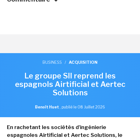
BUSINESS
/
ACQUISITION
Le groupe SII reprend les
espagnols Airtificial et Aertec
Solutions
Benoît Huet
,
publié le 08 Juillet 2026
En rachetant les sociétés d'ingénierie
espagnoles Airtificial et Aertec Solutions, le