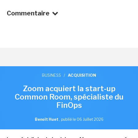
Commentaire
BUSINESS
/
ACQUISITION
Zoom acquiert la start-up
Common Room, spécialiste du
FinOps
Benoît Huet
,
publié le 06 Juillet 2026