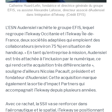
Catherine Huard-Lefin, fondatrice et directrice générale du groupe
EFIS, va assister Alexandre Lafosse, directeur associé dAudensiel
dans lintégration diTekway. (Crédit EFIS)
L'ESN Audensiel rachète le groupe EFIS, lequel
regroupe iTekway Occitanie et iTekway Île-de-
France, deux sociétés adaptées qui emploient des
collaborateurs (environ 75 %) en situation de
handicap. « En tant qu'entreprise à mission, Audensiel
est très attachée à l'inclusion par le numérique, ce
qui rend cette acquisition très différenciante »,
souligne d'ailleurs Nicolas Pacault, président et
fondateur d'Audensiel. Cette acquisition marque
également la sortie d'Impact Partners qui
accompagnait iTekway depuis plusieurs années.
Avec ce rachat, la SSII va se renforcer dans
l'aéronautique et le spatial, iTekway se positionnant