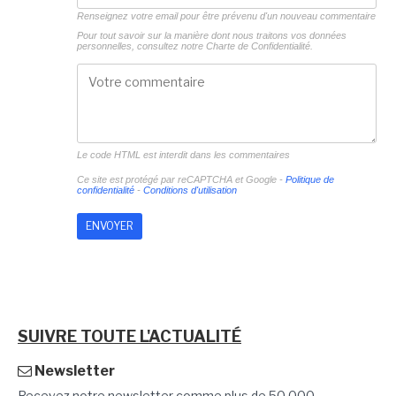
Renseignez votre email pour être prévenu d'un nouveau commentaire
Pour tout savoir sur la manière dont nous traitons vos données
personnelles, consultez notre
Charte de Confidentialité.
Le code HTML est interdit dans les commentaires
Ce site est protégé par reCAPTCHA et Google -
Politique de
confidentialité
-
Conditions d'utilisation
SUIVRE TOUTE L'ACTUALITÉ
Newsletter
Recevez notre newsletter comme plus de 50 000