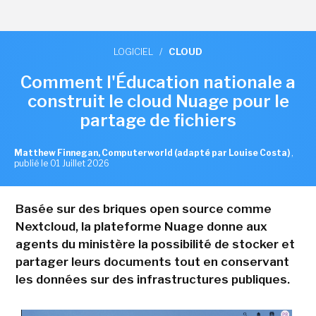
LOGICIEL
/
CLOUD
Comment l'Éducation nationale a
construit le cloud Nuage pour le
partage de fichiers
Matthew Finnegan, Computerworld (adapté par Louise Costa)
,
publié le 01 Juillet 2026
Basée sur des briques open source comme
Nextcloud, la plateforme Nuage donne aux
agents du ministère la possibilité de stocker et
partager leurs documents tout en conservant
les données sur des infrastructures publiques.