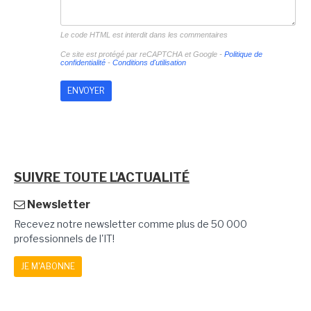
Le code HTML est interdit dans les commentaires
Ce site est protégé par reCAPTCHA et Google -
Politique de
confidentialité
-
Conditions d'utilisation
SUIVRE TOUTE L'ACTUALITÉ
Newsletter
Recevez notre newsletter comme plus de 50 000
professionnels de l'IT!
JE M'ABONNE