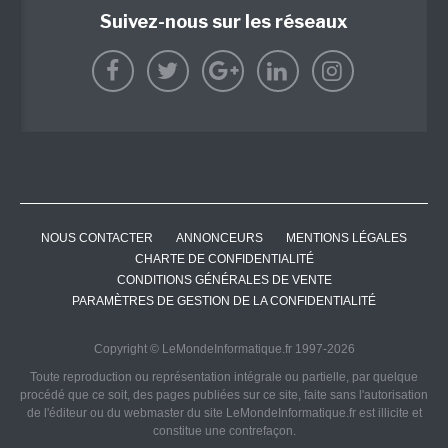
Suivez-nous sur les réseaux
NOUS CONTACTER
ANNONCEURS
MENTIONS LÉGALES
CHARTE DE CONFIDENTIALITÉ
CONDITIONS GÉNÉRALES DE VENTE
PARAMÈTRES DE GESTION DE LA CONFIDENTIALITÉ
Copyright © LeMondeInformatique.fr 1997-2026
Toute reproduction ou représentation intégrale ou partielle, par quelque
procédé que ce soit, des pages publiées sur ce site, faite sans l'autorisation
de l'éditeur ou du webmaster du site LeMondeInformatique.fr est illicite et
constitue une contrefaçon.