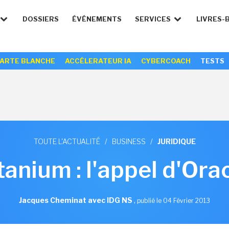
DOSSIERS
ÉVÉNEMENTS
SERVICES
LIVRES-
ARTE BLANCHE
ACCÉLERATEUR IA
CYBERCOACH
TESTS
TOUTE L'ACTUALITÉ
/
BUSINESS
/
JURIDIQUE
tanium : l'appel d'Ora
Jacques Cheminat avec IDG NS
,
publié le 04 Février 2013