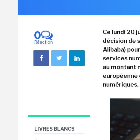
Ce lundi 20 
0
décision de s
Réaction
Alibaba) pou
services num
au montant re
européenne d
numériques.
LIVRES BLANCS