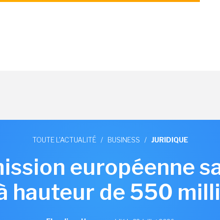
TOUTE L'ACTUALITÉ
/
BUSINESS
/
JURIDIQUE
ssion européenne s
à hauteur de 550 mill