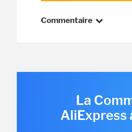
Commentaire
La Commi
AliExpress 