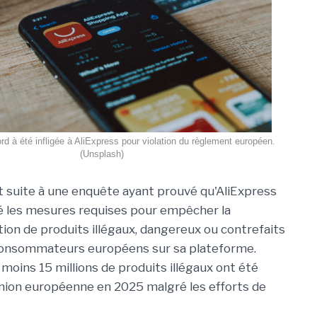
 à été infligée à AliExpress pour violation du règlement européen.
(Unsplash)
it suite à une enquête ayant prouvé qu'AliExpress
é les mesures requises pour empêcher la
ion de produits illégaux, dangereux ou contrefaits
consommateurs européens sur sa plateforme.
 moins 15 millions de produits illégaux ont été
Union européenne en 2025 malgré les efforts de