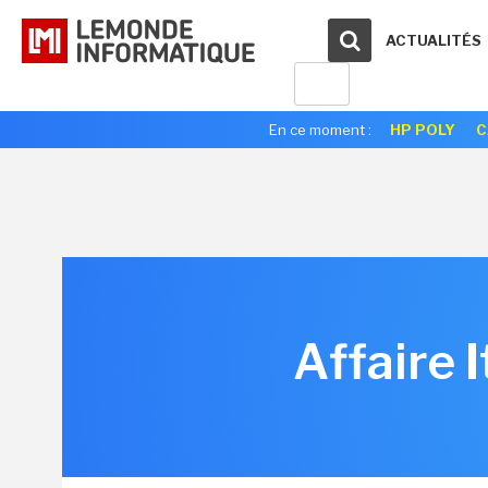
ACTUALITÉS
En ce moment :
HP POLY
C
Affaire I