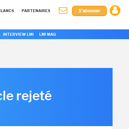
S'abonner
BLANCS
PARTENAIRES
INTERVIEW LMI
LMI MAG
cle rejeté