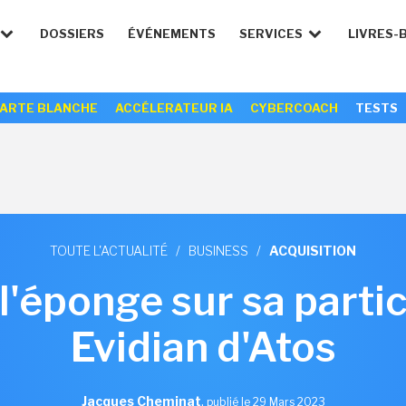
DOSSIERS
ÉVÉNEMENTS
SERVICES
LIVRES-
ARTE BLANCHE
ACCÉLERATEUR IA
CYBERCOACH
TESTS
TOUTE L'ACTUALITÉ
/
BUSINESS
/
ACQUISITION
 l'éponge sur sa parti
Evidian d'Atos
Jacques Cheminat
,
publié le 29 Mars 2023