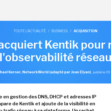
TOUTE L'ACTUALITÉ
/
BUSINESS
/
ACQUISITION
 acquiert Kentik pour 
l'observabilité résea
hael Kerner, NetworkWorld (adapté par Jean Elyan)
,
publié le 09 
te en gestion des DNS, DHCP et adresses IP
pare de Kentik et ajoute de la visibilité en
u trafic réseau à sa plateforme. Un rachat