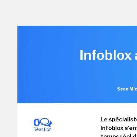
Infoblox
Sean Mic
Le spécialis
0
Infoblox s'em
Réaction
temps réel d