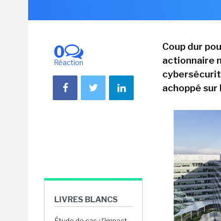
Coup dur pou
0
actionnaire m
Réaction
cybersécurité
achoppé sur l
LIVRES BLANCS
Étude de cas : l'impact