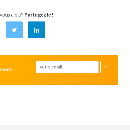
 vous a plu?
Partagez le !
OK
 50000