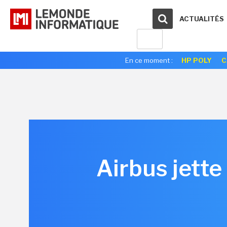
ACTUALITÉS
En ce moment :
HP POLY
C
Airbus jette