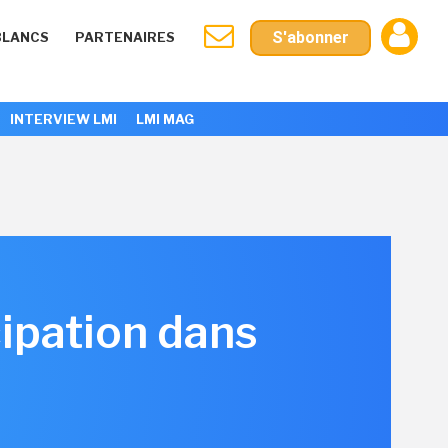
S'abonner
BLANCS
PARTENAIRES
INTERVIEW LMI
LMI MAG
cipation dans