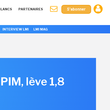
S'abonner
BLANCS
PARTENAIRES
INTERVIEW LMI
LMI MAG
PIM, lève 1,8