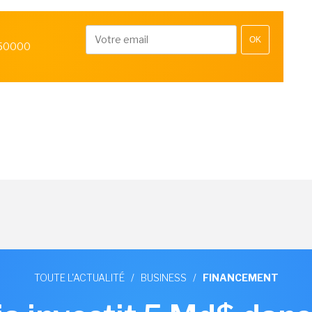
OK
 50000
TOUTE L'ACTUALITÉ
/
BUSINESS
/
FINANCEMENT