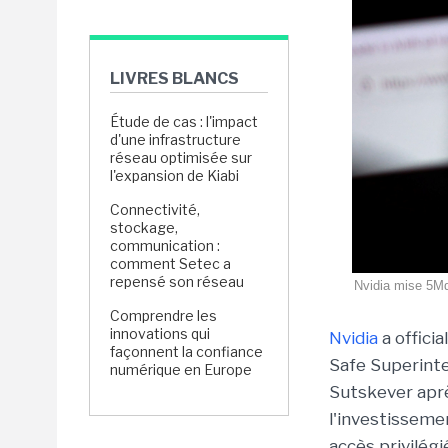
LIVRES BLANCS
Étude de cas : l'impact
d'une infrastructure
réseau optimisée sur
l'expansion de Kiabi
Connectivité,
stockage,
communication :
comment Setec a
repensé son réseau
Nvidia mise 5Md
Comprendre les
innovations qui
Nvidia
a offici
façonnent la confiance
Safe Superintel
numérique en Europe
Sutskever apr
l'investisseme
accès privilég