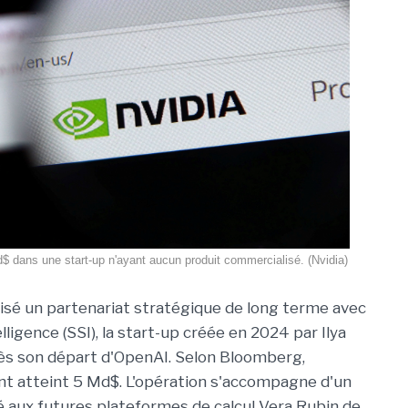
$ dans une start-up n'ayant aucun produit commercialisé. (Nvidia)
alisé un partenariat stratégique de long terme avec
ligence (SSI), la start-up créée en 2024 par Ilya
ès son départ d'OpenAI. Selon Bloomberg,
nt atteint 5 Md$. L'opération s'accompagne d'un
ié aux futures plateformes de calcul Vera Rubin de