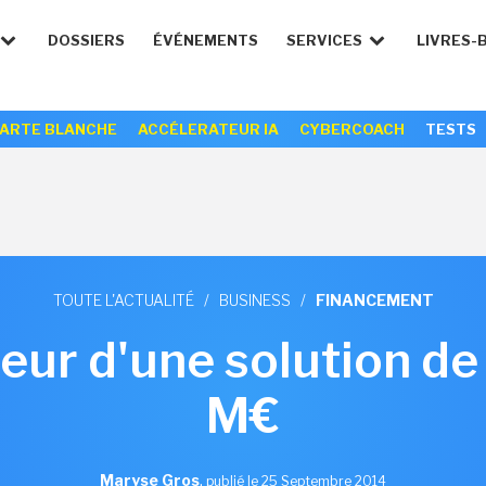
DOSSIERS
ÉVÉNEMENTS
SERVICES
LIVRES-
ARTE BLANCHE
ACCÉLERATEUR IA
CYBERCOACH
TESTS
TOUTE L'ACTUALITÉ
/
BUSINESS
/
FINANCEMENT
eur d'une solution de 
M€
Maryse Gros
,
publié le 25 Septembre 2014