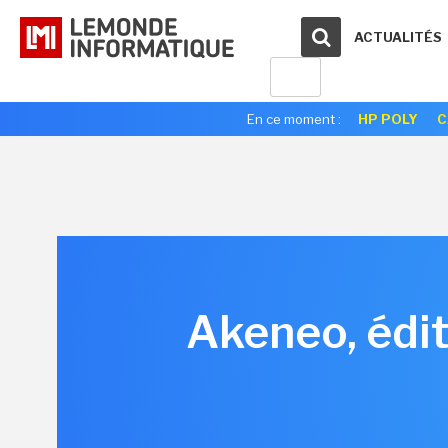
ACTUALITÉS
En ce moment :
HP POLY
C
Akeneo, édit