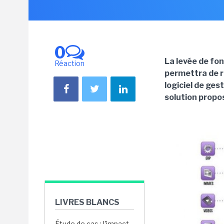
0
La levée de fon
Réaction
permettra de r
logiciel de ges
solution propo
LIVRES BLANCS
Étude de cas : l'impact