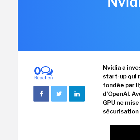
Nvid
Nvidia a inv
0
start-up qui 
Réaction
fondée par Il
d'OpenAI. Av
GPU ne mise p
sécurisation 