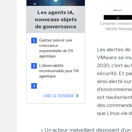
Les agents IA,
nouveaux objets
Certaines version
de gouvernance
Identity Manag
Gartner prévoit une
1
croissance
Les alertes de
exponentielle de l'IA
agentique
VMware se mult
2020, c'est au
L'observabilité
2
incontournable pour l'IA
sécurité. Et pa
agentique
ainsi alerté su
...
3
d'environnemen
LIRE LE DOSSIER
est hautement 
des commandes
que Linux via d
« Un acteur malveillant disposant d'un