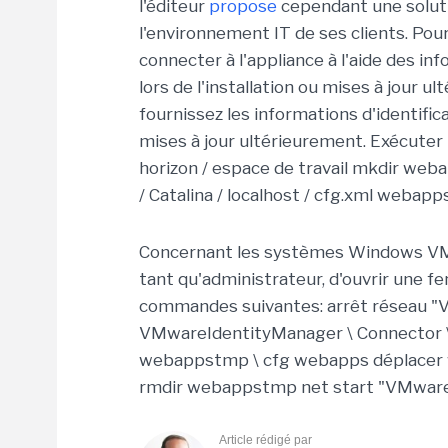
l'éditeur
propose
cependant une solu
l'environnement IT de ses clients. Pour
connecter à l'appliance à l'aide des in
lors de l'installation ou mises à jour u
fournissez les informations d'identifica
mises à jour ultérieurement. Exécuter
horizon / espace de travail mkdir w
/ Catalina / localhost / cfg.xml webap
Concernant les systèmes Windows VMw
tant qu'administrateur, d'ouvrir une f
commandes suivantes: arrêt réseau 
VMwareIdentityManager \ Connector \ 
webappstmp \ cfg webapps déplacer we
rmdir webappstmp net start "VMwar
Article rédigé par