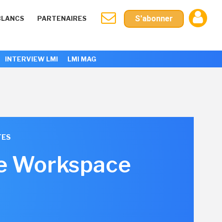
S'abonner
BLANCS
PARTENAIRES
INTERVIEW LMI
LMI MAG
TES
re Workspace