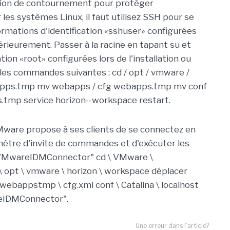
tion de contournement pour protéger
 les systèmes Linux, il faut utilisez SSH pour se
formations d'identification «sshuser» configurées
ltérieurement. Passer à la racine en tapant su et
tion «root» configurées lors de l'installation ou
 les commandes suivantes : cd / opt / vmware /
ebapps.tmp mv webapps / cfg webapps.tmp mv conf
ps.tmp service horizon--workspace restart.
are propose à ses clients de se connectez en
enêtre d'invite de commandes et d'exécuter les
"VMwareIDMConnector" cd \ VMware \
opt \ vmware \ horizon \ workspace déplacer
bappstmp \ cfg.xml conf \ Catalina \ localhost
eIDMConnector".
Une erreur dans l'article?