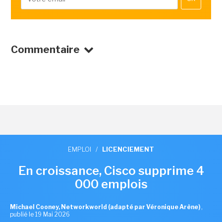
Commentaire
EMPLOI
/
LICENCIEMENT
En croissance, Cisco supprime 4
000 emplois
Michael Cooney, Networkworld (adapté par Véronique Arène)
,
publié le 19 Mai 2026