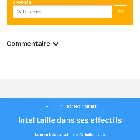
abonnés
OK
Commentaire
EMPLOI
/
LICENCIEMENT
Intel taille dans ses effectifs
Louise Costa
,
publié le 23 Juillet 2026