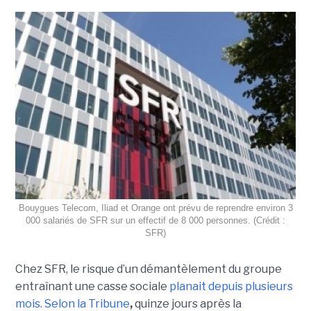
Bouygues Telecom, Iliad et Orange ont prévu de reprendre environ 3
000 salariés de SFR sur un effectif de 8 000 personnes. (Crédit :
SFR)
Chez SFR, le risque d’un démantèlement du groupe
entraînant une casse sociale
planait depuis plusieurs
mois.
Selon la Tribune
,
quinze jours après la