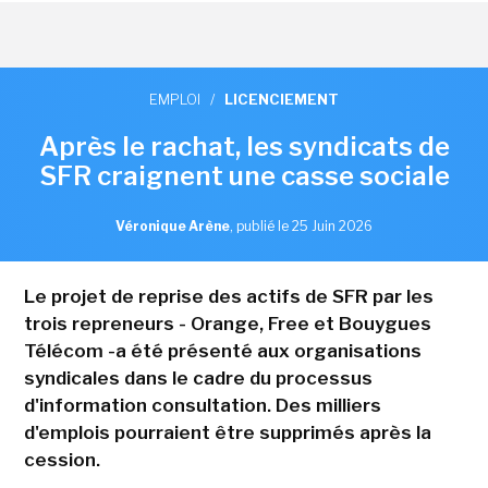
EMPLOI
/
LICENCIEMENT
Après le rachat, les syndicats de
SFR craignent une casse sociale
Véronique Arène
,
publié le 25 Juin 2026
Le projet de reprise des actifs de SFR par les
trois repreneurs - Orange, Free et Bouygues
Télécom -a été présenté aux organisations
syndicales dans le cadre du processus
d'information consultation. Des milliers
d'emplois pourraient être supprimés après la
cession.