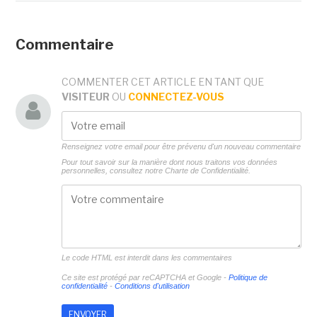
Commentaire
COMMENTER CET ARTICLE EN TANT QUE
VISITEUR
OU
CONNECTEZ-VOUS
Renseignez votre email pour être prévenu d'un nouveau commentaire
Pour tout savoir sur la manière dont nous traitons vos données
personnelles, consultez notre
Charte de Confidentialité.
Le code HTML est interdit dans les commentaires
Ce site est protégé par reCAPTCHA et Google -
Politique de
confidentialité
-
Conditions d'utilisation