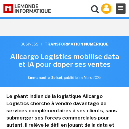
BUSINESS
/
TRANSFORMATION NUMÉRIQUE
Allcargo Logistics mobilise data
et IA pour doper ses ventes
Emmanuelle Delsol
,
publié le 25 Mars 2025
Le géant indien de la logistique Allcargo
Logistics cherche à vendre davantage de
services complémentaires à ses clients, sans
submerger ses forces commerciales pour
autant. Il relève le défi en jouant de la data et