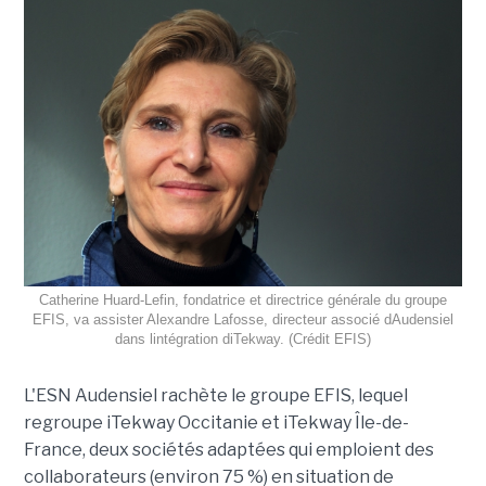
Catherine Huard-Lefin, fondatrice et directrice générale du groupe
EFIS, va assister Alexandre Lafosse, directeur associé dAudensiel
dans lintégration diTekway. (Crédit EFIS)
L'ESN Audensiel rachète le groupe EFIS, lequel
regroupe iTekway Occitanie et iTekway Île-de-
France, deux sociétés adaptées qui emploient des
collaborateurs (environ 75 %) en situation de