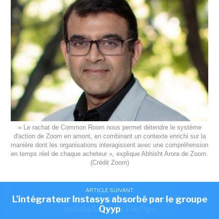
« Le rachat de Common Room nous permet détendre le système
d'action de Zoom en amont, en combinant un contexte enrichi sur la
manière dont les organisations interagissent avec une compréhension
en temps réel de chaque acheteur », explique Abhisht Arora de Zoom.
(Crédit Zoom)
Zoom annonce avoir conclu un accord définitif pour
ARTICLE SUIVANT
ARTICLE SUIVANT
L'intégrateur Instasys absorbé par le groupe
Zoom acquiert la start-up Common Room,
acquérir Common Room qui édite une solution,
spécialiste du FinOps
Qyyp
boostée à l’IA, permettant d'analyser et de