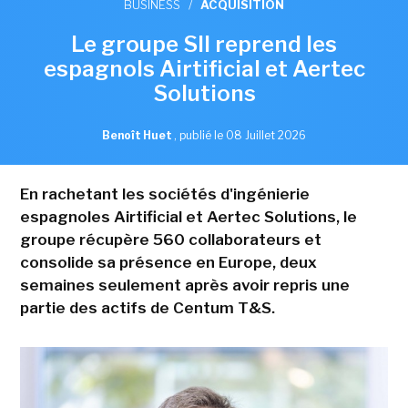
BUSINESS
/
ACQUISITION
Le groupe SII reprend les
espagnols Airtificial et Aertec
Solutions
Benoît Huet
,
publié le 08 Juillet 2026
En rachetant les sociétés d'ingénierie
espagnoles Airtificial et Aertec Solutions, le
groupe récupère 560 collaborateurs et
consolide sa présence en Europe, deux
semaines seulement après avoir repris une
partie des actifs de Centum T&S.