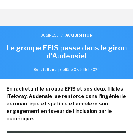
BUSINESS
/
ACQUISITION
Le groupe EFIS passe dans le giron
d'Audensiel
Benoît Huet
,
publié le 08 Juillet 2026
En rachetant le groupe EFIS et ses deux filiales
iTekway, Audensiel se renforce dans l'ingénierie
aéronautique et spatiale et accélère son
engagement en faveur de l'inclusion par le
numérique.