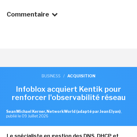
Commentaire
BUSINESS
/
ACQUISITION
Infoblox acquiert Kentik pour
renforcer l'observabilité réseau
Sean Michael Kerner, NetworkWorld (adapté par Jean Elyan)
,
publié le 09 Juillet 2026
Le spécialiste en gestion des DNS, DHCP et