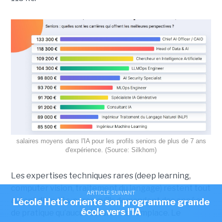
salaires moyens dans l'IA pour les profils seniors de plus de 7 ans
d'expérience. (Source: Silkhom)
Les expertises techniques rares (deep learning,
computer vision, traitement du langage) restent tout
ARTICLE SUIVANT
autant disputés, parce qu’ils demandent des années
L'école Hetic oriente son programme grande
école vers l'IA
de pratique qu’aucun tutoriel ne remplace. Le