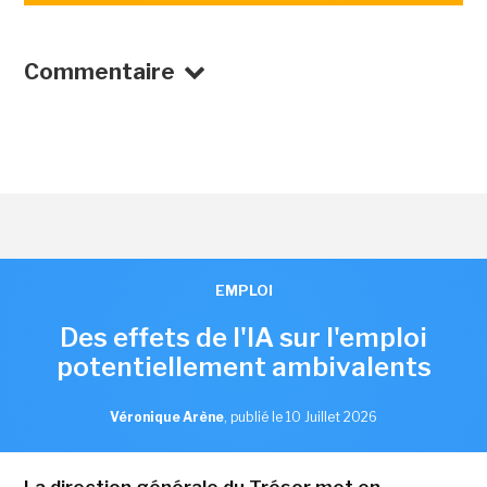
Commentaire
EMPLOI
Des effets de l'IA sur l'emploi
potentiellement ambivalents
Véronique Arène
,
publié le 10 Juillet 2026