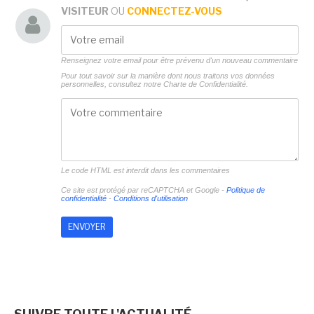
VISITEUR
OU
CONNECTEZ-VOUS
Renseignez votre email pour être prévenu d'un nouveau commentaire
Pour tout savoir sur la manière dont nous traitons vos données
personnelles, consultez notre
Charte de Confidentialité.
Le code HTML est interdit dans les commentaires
Ce site est protégé par reCAPTCHA et Google -
Politique de
confidentialité
-
Conditions d'utilisation