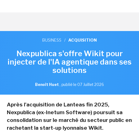
BUSINESS
/
ACQUISITION
Nexpublica s'offre Wikit pour
injecter de l'IA agentique dans ses
solutions
Benoît Huet
,
publié le 07 Juillet 2026
Après l'acquisition de Lanteas fin 2025,
Nexpublica (ex-Inetum Software) poursuit sa
consolidation sur le marché du secteur public en
rachetant la start-up lyonnaise Wikit.