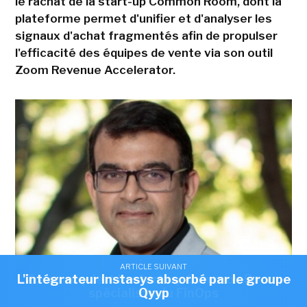
le rachat de la start-up Common Room, dont la
plateforme permet d'unifier et d'analyser les
signaux d'achat fragmentés afin de propulser
l'efficacité des équipes de vente via son outil
Zoom Revenue Accelerator.
ARTICLE SUIVANT
ARTICLE SUIVANT
L'intégrateur Instasys absorbé par le groupe
Zoom acquiert la start-up Common Room,
spécialiste du FinOps
Qyyp
« Le rachat de Common Room nous permet détendre le système
d'action de Zoom en amont, en combinant un contexte enrichi sur la