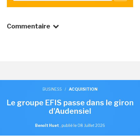
Commentaire
BUSINESS
/
ACQUISITION
Le groupe EFIS passe dans le giron
d'Audensiel
Benoît Huet
,
publié le 08 Juillet 2026