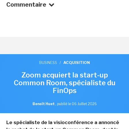
Commentaire
BUSINESS
/
ACQUISITION
Zoom acquiert la start-up
Common Room, spécialiste du
FinOps
Benoît Huet
,
publié le 06 Juillet 2026
Le spécialiste de la visioconférence a annoncé