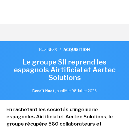
BUSINESS
/
ACQUISITION
Le groupe SII reprend les
espagnols Airtificial et Aertec
Solutions
Benoît Huet
,
publié le 08 Juillet 2026
En rachetant les sociétés d'ingénierie
espagnoles Airtificial et Aertec Solutions, le
groupe récupère 560 collaborateurs et