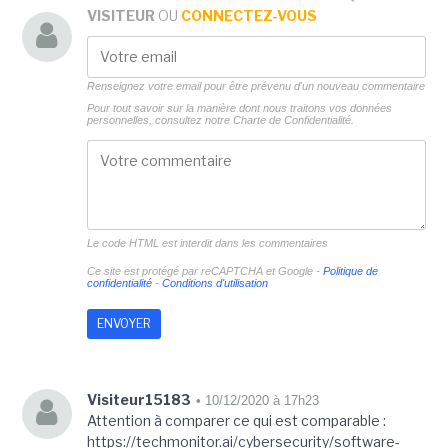
VISITEUR
OU
CONNECTEZ-VOUS
Renseignez votre email pour être prévenu d'un nouveau commentaire
Pour tout savoir sur la manière dont nous traitons vos données
personnelles, consultez notre
Charte de Confidentialité.
Le code HTML est interdit dans les commentaires
Ce site est protégé par reCAPTCHA et Google -
Politique de
confidentialité
-
Conditions d'utilisation
Visiteur15183
• 10/12/2020 à 17h23
Attention à comparer ce qui est comparable :
https://techmonitor.ai/cybersecurity/software-