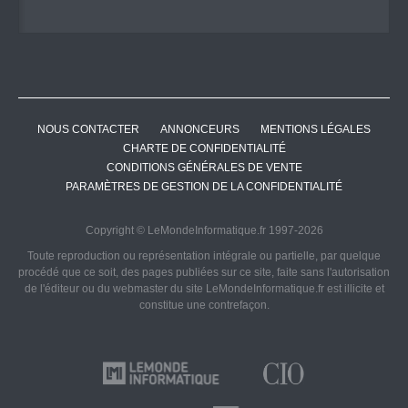
NOUS CONTACTER
ANNONCEURS
MENTIONS LÉGALES
CHARTE DE CONFIDENTIALITÉ
CONDITIONS GÉNÉRALES DE VENTE
PARAMÈTRES DE GESTION DE LA CONFIDENTIALITÉ
Copyright © LeMondeInformatique.fr 1997-2026
Toute reproduction ou représentation intégrale ou partielle, par quelque
procédé que ce soit, des pages publiées sur ce site, faite sans l'autorisation
de l'éditeur ou du webmaster du site LeMondeInformatique.fr est illicite et
constitue une contrefaçon.