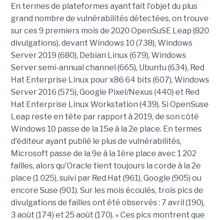
En termes de plateformes ayant fait l'objet du plus
grand nombre de vulnérabilités détectées, on trouve
sur ces 9 premiers mois de 2020 OpenSuSE Leap (820
divulgations), devant Windows 10 (738), Windows
Server 2019 (680), Debian Linux (679), Windows
Server semi-annual channel (665), Ubuntu (634), Red
Hat Enterprise Linux pour x86 64 bits (607), Windows
Server 2016 (575), Google Pixel/Nexus (440) et Red
Hat Enterprise Linux Workstation (439). Si OpenSuse
Leap reste en tête par rapport à 2019, de son côté
Windows 10 passe de la 15e à la 2e place. En termes
d'éditeur ayant publié le plus de vulnérabilités,
Microsoft passe de la 9e à la 1ère place avec 1 202
failles, alors qu'Oracle tient toujours la corde à la 2e
place (1 025), suivi par Red Hat (961), Google (905) ou
encore Suse (901). Sur les mois écoulés, trois pics de
divulgations de failles ont été observés : 7 avril (190),
3 août (174) et 25 août (170). « Ces pics montrent que